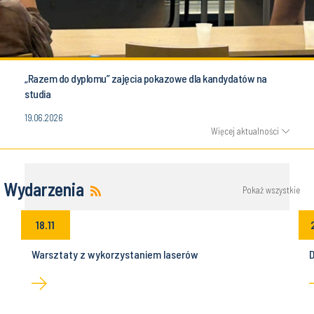
„Razem do dyplomu” zajęcia pokazowe dla kandydatów na
studia
19.06.2026
Więcej aktualności
Wydarzenia
Pokaż wszystkie
18.11
Warsztaty z wykorzystaniem laserów
D