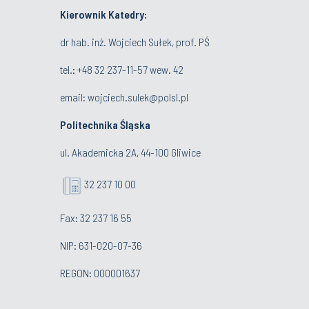
Kierownik Katedry:
dr hab. inż. Wojciech Sułek, prof. PŚ
tel.:
+48 32 237-11-57 wew. 42
email:
wojciech.sulek@polsl.pl
Politechnika Śląska
ul. Akademicka 2A, 44-100 Gliwice
32 237 10 00
Fax: 32 237 16 55
NIP: 631-020-07-36
REGON: 000001637