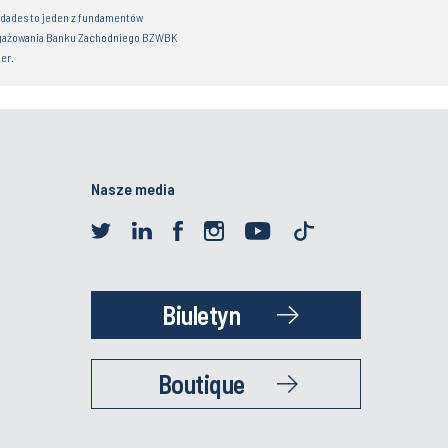
idades to jeden z fundamentów
gażowania Banku Zachodniego BZWBK
er.
Nasze media
Biuletyn
Boutique