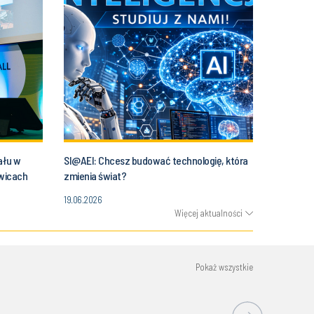
ału w
SI@AEI: Chcesz budować technologię, która
owicach
zmienia świat?
19.06.2026
Więcej aktualności
Pokaż wszystkie