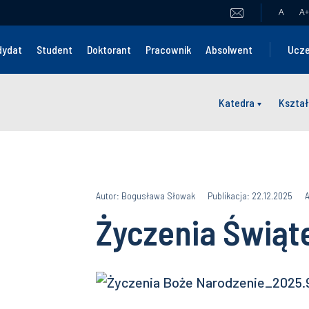
A
A
+
dydat
Student
Doktorant
Pracownik
Absolwent
Ucze
Katedra
Kształ
Autor: Bogusława Słowak
Publikacja: 22.12.2025
A
Życzenia Świąt