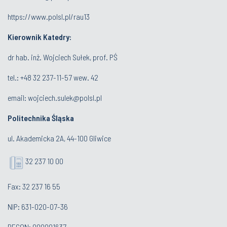
https://www.polsl.pl/rau13
Kierownik Katedry:
dr hab. inż. Wojciech Sułek, prof. PŚ
tel.:
+48 32 237-11-57 wew. 42
email:
wojciech.sulek@polsl.pl
Politechnika Śląska
ul. Akademicka 2A, 44-100 Gliwice
32 237 10 00
Fax: 32 237 16 55
NIP: 631-020-07-36
REGON: 000001637