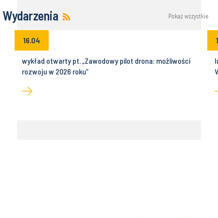
Wydarzenia
Pokaż wszystkie
16.04
wykład otwarty pt. „Zawodowy pilot drona: możliwości
I
rozwoju w 2026 roku”
V