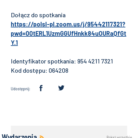
Dołącz do spotkania
https://polsl-pl.zoom.us/j/95442117321?
pwd=00tERL1UzmGGUfHnkk84uOURaQfGt
Y.1
Identyfikator spotkania: 954 4211 7321
Kod dostępu: 064208
Udostępnij:
Wydarzenia
Pokaż wszystkie