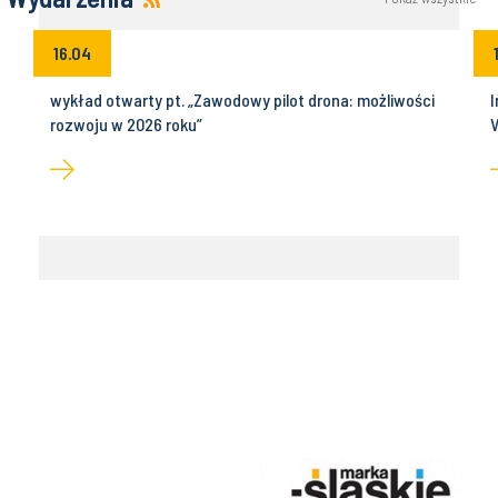
16.04
wykład otwarty pt. „Zawodowy pilot drona: możliwości
I
rozwoju w 2026 roku”
V