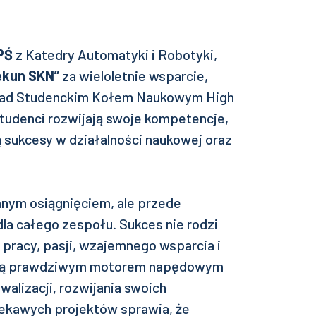
 PŚ
z Katedry Automatyki i Robotyki,
ekun SKN”
za wieloletnie wsparcie,
ę nad Studenckim Kołem Naukowym High
studenci rozwijają swoje kompetencje,
ą sukcesy w działalności naukowej oraz
omnym osiągnięciem, ale przede
dla całego zespołu. Sukces nie rodzi
 pracy, pasji, wzajemnego wsparcia i
 są prawdziwym motorem napędowym
walizacji, rozwijania swoich
iekawych projektów sprawia, że