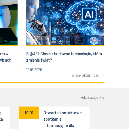
ału w
SI@AEI: Chcesz budować technologię, która
owicach
zmienia świat?
19.06.2026
Więcej aktualności
Pokaż wszystkie
ą –
19.01
Otwarte kontaktowe
ka
spotkanie
informacyjne dla