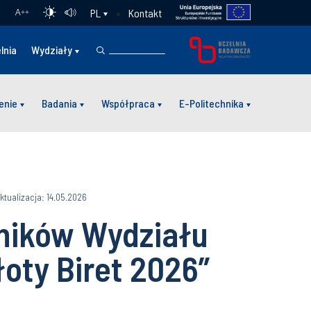
Kontakt
PL
A
++
lnia
Wydziały
enie
Badania
Współpraca
E-Politechnika
ktualizacja: 14.05.2026
ników Wydziału
łoty Biret 2026”