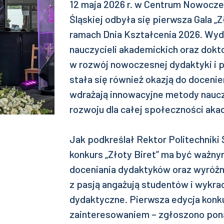
12 maja 2026 r. w Centrum Nowocze
Śląskiej odbyła się pierwsza Gala „
ramach Dnia Kształcenia 2026. Wyda
nauczycieli akademickich oraz dok
w rozwój nowoczesnej dydaktyki i p
stała się również okazją do docenie
wdrażają innowacyjne metody naucz
rozwoju dla całej społeczności aka
Jak podkreślał Rektor Politechniki 
konkurs „Złoty Biret” ma być ważn
doceniania dydaktyków oraz wyróżni
z pasją angażują studentów i wykr
dydaktyczne. Pierwsza edycja konk
zainteresowaniem – zgłoszono pona