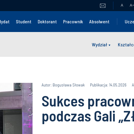
A
A
+
dydat
Student
Doktorant
Pracownik
Absolwent
Ucze
Wydział
Kształc
Autor: Bogusława Słowak
Publikacja: 14.05.2026
A
Sukces pracow
podczas Gali „Z