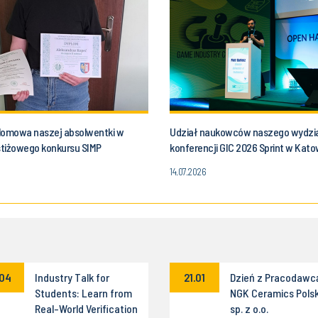
lomowa naszej absolwentki w
Udział naukowców naszego wydzi
estiżowego konkursu SIMP
konferencji GIC 2026 Sprint w Kat
14.07.2026
.04
Industry Talk for
21.01
Dzień z Pracodawc
Students: Learn from
NGK Ceramics Pols
Real-World Verification
sp. z o.o.