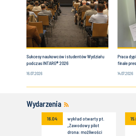
Sukcesy naukowców i studentów Wydziału
Praca dyp
podczas INTARG® 2026
finale pr
16.07.2026
14.07.2026
Wydarzenia
ekspercki
16.04
wykład otwarty pt.
15
ttenfall IT
„Zawodowy pilot
s Poland
drona: możliwości