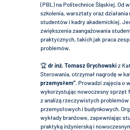
(PBL) na Politechnice Śląskiej. Od w
szkolenia, warsztaty oraz działani
studentów i kadry akademickiej. Jeg
zwiększenia zaangażowania studen
praktycznych, takich jak praca zes
problemów.
🏆
dr inż. Tomasz Grychowski
z Ka
Sterowania, otrzymał nagrodę w ka
przemysłem”
. Prowadzi zajęcia o 
wykorzystując nowoczesny sprzęt fi
z analizą rzeczywistych problemów
przemysłowych i budynkowych. Organ
wykłady branżowe, zapewniając st
praktyką inżynierską i nowoczesny