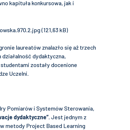
no kapituła konkursowa, jak i
ronie laureatów znalazło się aż trzech
 działalność dydaktyczna,
 studentami zostały docenione
dze Uczelni.
ry Pomiarów i Systemów Sterowania,
wacje dydaktyczne”
. Jest jednym z
ów metody Project Based Learning