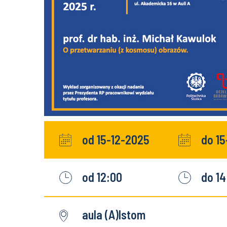
od 15-12-2025
do 1
od 12:00
do 14
aula (A)lstom