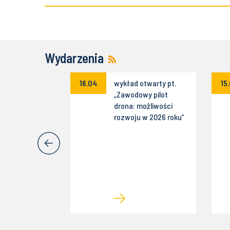
Wydarzenia
ekspercki
16.04
wykład otwarty pt.
15
ttenfall IT
„Zawodowy pilot
s Poland
drona: możliwości
wne
rozwoju w 2026 roku”
mowania w
mobilności" w
dnia z
awcą