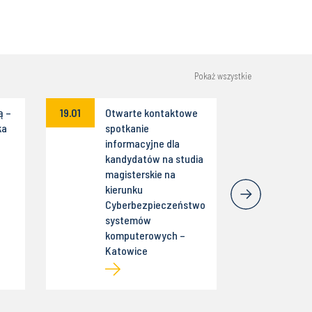
Pokaż wszystkie
ą –
19.01
Otwarte kontaktowe
ka
spotkanie
informacyjne dla
kandydatów na studia
magisterskie na
kierunku
Cyberbezpieczeństwo
systemów
komputerowych –
Katowice