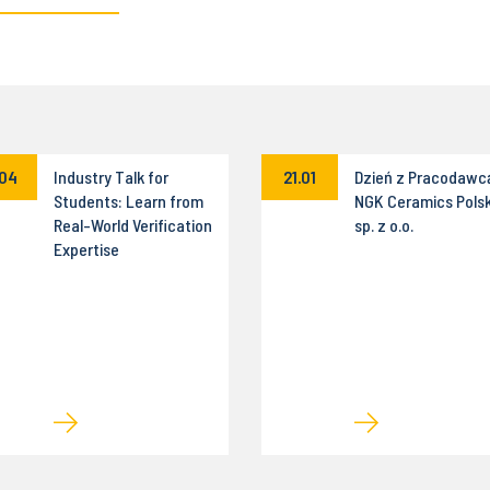
.04
Industry Talk for
21.01
Dzień z Pracodawc
Students: Learn from
NGK Ceramics Pols
Real-World Verification
sp. z o.o.
Expertise