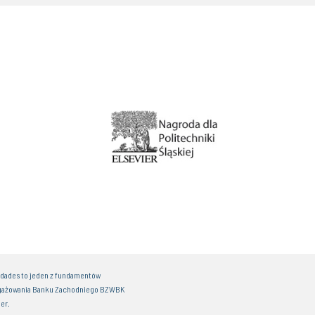
idades to jeden z fundamentów
gażowania Banku Zachodniego BZWBK
er.