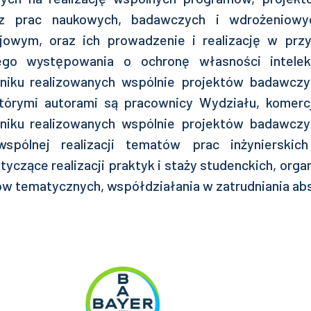
z prac naukowych, badawczych i wdrożeniowy
ajowym, oraz ich prowadzenie i realizację w prz
ego występowania o ochronę własności intelekt
iku realizowanych wspólnie projektów badawczy
tórymi autorami są pracownicy Wydziału, komercja
iku realizowanych wspólnie projektów badawczy
spólnej realizacji tematów prac inżynierskich
yczące realizacji praktyk i staży studenckich, orga
iów tematycznych, współdziałania w zatrudniania a