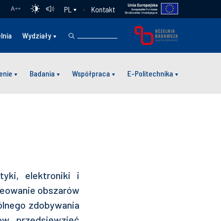
Kontakt
PL
A
++
lnia
Wydziały
enie
Badania
Współpraca
E-Politechnika
ki, elektroniki i
reowanie obszarów
pólnego zdobywania
ów, przedsięwzięć