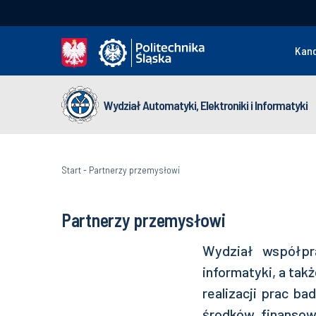
Kan
Wydział Automatyki, Elektroniki i Informatyki
Start
-
Partnerzy przemysłowi
Partnerzy przemysłowi
Wydział współpra
informatyki, a tak
realizacji prac b
środków finansow