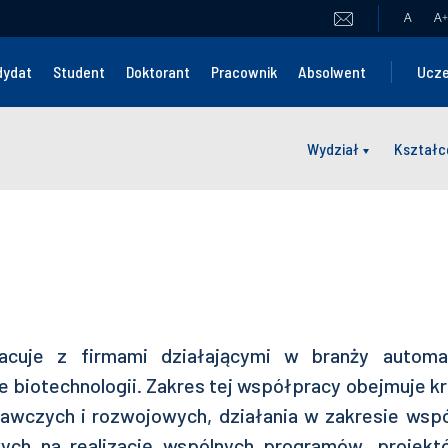
A
A
+
dydat
Student
Doktorant
Pracownik
Absolwent
Ucze
Wydział
Kształc
cuje z firmami działającymi w branży automaty
że biotechnologii. Zakres tej współpracy obejmuje
k
adawczych i rozwojowych, działania w zakresie ws
ych na realizację wspólnych programów, projekt