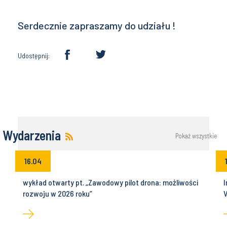
Serdecznie zapraszamy do udziału !
Udostępnij:
Wydarzenia
Pokaż wszystkie
16.04
wykład otwarty pt. „Zawodowy pilot drona: możliwości
I
rozwoju w 2026 roku”
V