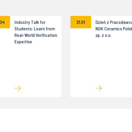
.04
Industry Talk for
21.01
Dzień z Pracodawc
Students: Learn from
NGK Ceramics Pols
Real-World Verification
sp. z o.o.
Expertise