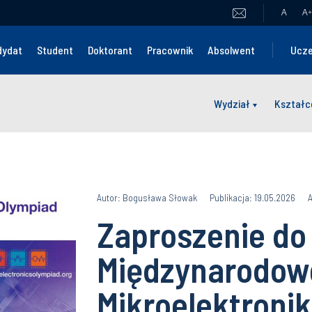
A
A
+
dydat
Student
Doktorant
Pracownik
Absolwent
Ucze
Wydział
Kształc
Autor: Bogusława Słowak
Publikacja: 19.05.2026
A
Zaproszenie do 
Międzynarodowe
Mikroelektronik