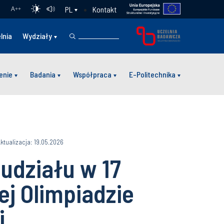
Kontakt
PL
A
++
lnia
Wydziały
enie
Badania
Współpraca
E-Politechnika
ktualizacja: 19.05.2026
udziału w 17
j Olimpiadzie
i