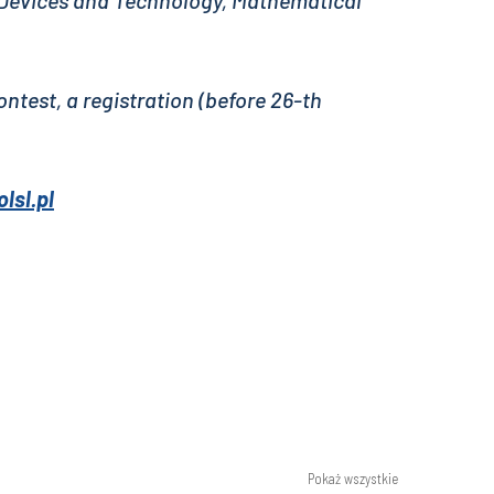
 Devices and Technology, Mathematical
ontest, a registration (before 26-th
lsl.pl
Pokaż wszystkie