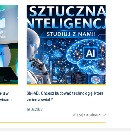
ału w
SI@AEI: Chcesz budować technologię, która
owicach
zmienia świat?
19.06.2026
Więcej aktualności