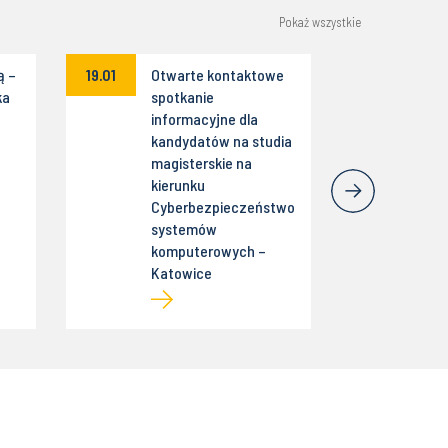
Pokaż wszystkie
ą –
19.01
Otwarte kontaktowe
ka
spotkanie
informacyjne dla
kandydatów na studia
magisterskie na
kierunku
Cyberbezpieczeństwo
systemów
komputerowych –
Katowice