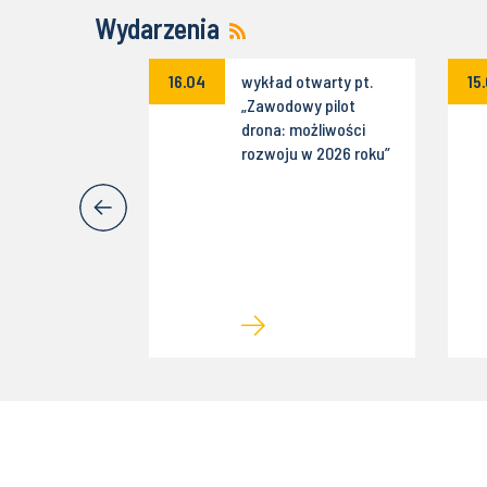
Wydarzenia
ekspercki
16.04
wykład otwarty pt.
15
ttenfall IT
„Zawodowy pilot
s Poland
drona: możliwości
wne
rozwoju w 2026 roku”
mowania w
mobilności" w
dnia z
awcą