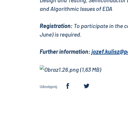
Design and Testing, Semiconductor
and Algorithmic Issues of EDA
Registration:
To participate in the c
June) is required.
Further information:
jozef.kulisz@po
Udostępnij: