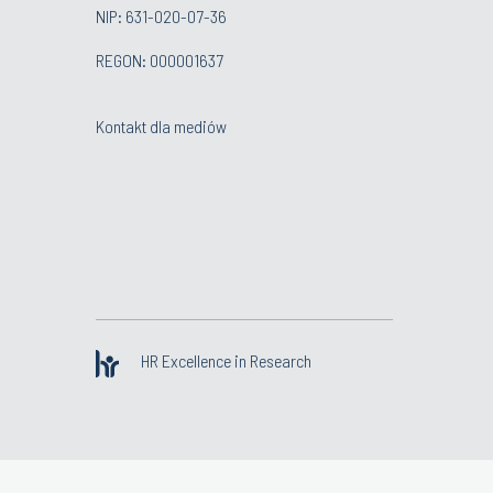
NIP: 631-020-07-36
REGON: 000001637
Kontakt dla mediów
HR Excellence in Research