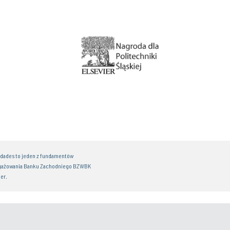
idades to jeden z fundamentów
gażowania Banku Zachodniego BZWBK
er.