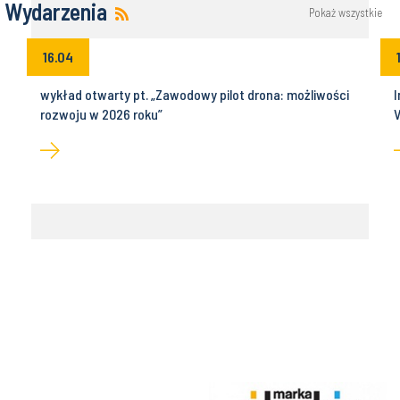
Wydarzenia
Pokaż wszystkie
16.04
wykład otwarty pt. „Zawodowy pilot drona: możliwości
I
rozwoju w 2026 roku”
V