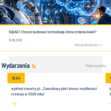
SI@AEI: Chcesz budować technologię, która zmienia świat?
19.06.2026
Więcej aktualności
Wydarzenia
Pokaż wszystkie
16.04
wykład otwarty pt. „Zawodowy pilot drona: możliwości
I
rozwoju w 2026 roku”
V