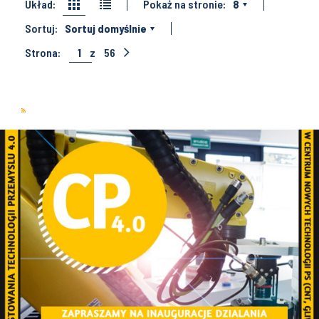
Układ:
Pokaż na stronie:
8
Sortuj:
Sortuj domyślnie
Strona:
1
z
56