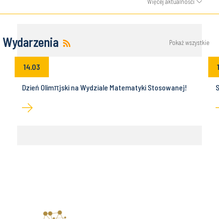
Więcej aktualności
Wydarzenia
Pokaż wszystkie
14.03
Dzień Olimπjski na Wydziale Matematyki Stosowanej!
S