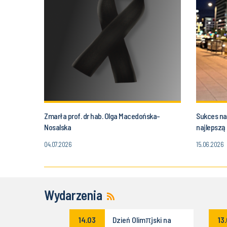
Zmarła prof. dr hab. Olga Macedońska-
Sukces na
Nosalska
najlepszą 
04.07.2026
15.06.2026
Wydarzenia
enie do
14.03
Dzień Olimπjski na
13