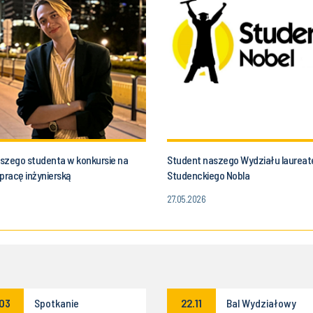
szego studenta w konkursie na
Student naszego Wydziału laurea
pracę inżynierską
Studenckiego Nobla
27.05.2026
.03
Spotkanie
22.11
Bal Wydziałowy