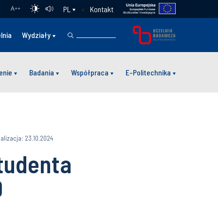
Kontakt
PL
A
++
lnia
Wydziały
enie
Badania
Współpraca
E-Politechnika
alizacja: 23.10.2024
Studenta
0