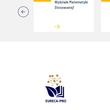
 w e-
Wydziale Matematyki
ium nt.
Stosowanej!
ywistyka"