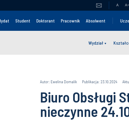
A
A
+
dydat
Student
Doktorant
Pracownik
Absolwent
Ucze
Wydział
Kształc
Autor: Ewelina Domalik
Publikacja: 23.10.2024
Aktu
Biuro Obsługi 
nieczynne 24.1