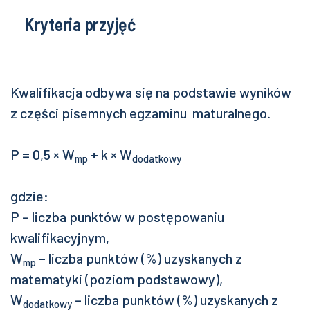
Kryteria przyjęć
Kwalifikacja odbywa się na podstawie wyników
z części pisemnych egzaminu maturalnego.
P = 0,5 × W
+ k × W
mp
dodatkowy
gdzie:
P – liczba punktów w postępowaniu
kwalifikacyjnym,
W
– liczba punktów (%) uzyskanych z
mp
matematyki (poziom podstawowy),
W
– liczba punktów (%) uzyskanych z
dodatkowy