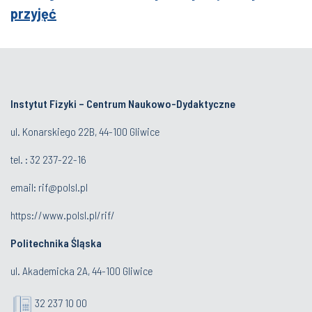
przyjęć
Instytut Fizyki – Centrum Naukowo-Dydaktyczne
ul. Konarskiego 22B, 44-100 Gliwice
tel. :
32 237-22-16
email:
rif@polsl.pl
https://www.polsl.pl/rif/
Politechnika Śląska
ul. Akademicka 2A, 44-100 Gliwice
32 237 10 00