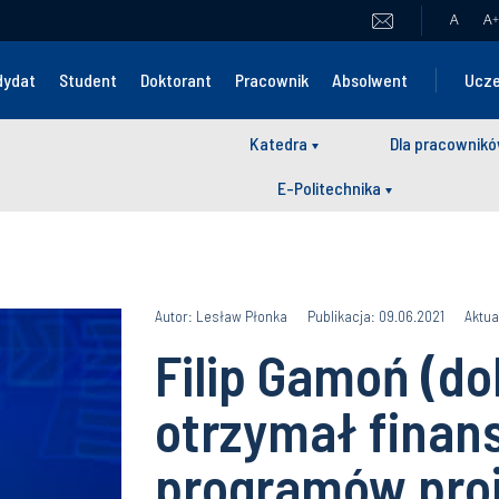
A
A
+
dydat
Student
Doktorant
Pracownik
Absolwent
Ucze
Katedra
Dla pracownik
E-Politechnika
Autor: Lesław Płonka
Publikacja: 09.06.2021
Aktua
Filip Gamoń (do
otrzymał finan
programów pro