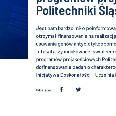
Politechniki Ślą
Jest nam bardzo miło poinformować
otrzymał finansowanie na realizację
usuwania genów antybiotykooporno
fotokatalizy indukowanej światłem
programów projakościowych Politech
dofinansowanie badań o charakte
Inicjatywa Doskonałości – Uczelnia
Udostępnij: