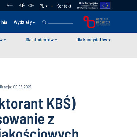
Kontakt
PL
A
++
lnia
Wydziały
ów
Dla studentów
Dla kandydatów
lizacja: 09.06.2021
ktorant KBŚ)
sowanie z
jakościowych