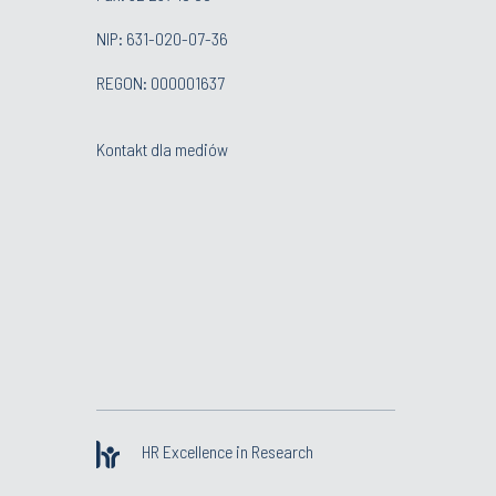
NIP: 631-020-07-36
REGON: 000001637
Kontakt dla mediów
HR Excellence in Research