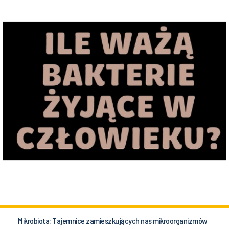
Mikrobiota: Tajemnice zamieszkujących nas mikroorganizmów