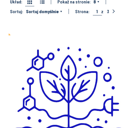
Układ:
Pokaż na stronie:
8
Sortuj:
Sortuj domyślnie
Strona:
1
z
3