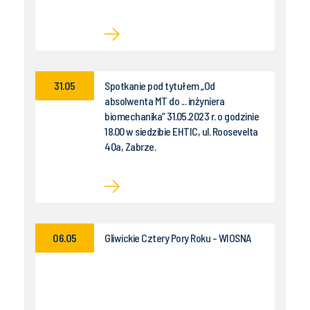
31.05
Spotkanie pod tytułem „Od
absolwenta MT do ... inżyniera
biomechanika” 31.05.2023 r. o godzinie
18.00 w siedzibie EHTIC, ul. Roosevelta
40a, Zabrze.
06.05
Gliwickie Cztery Pory Roku - WIOSNA