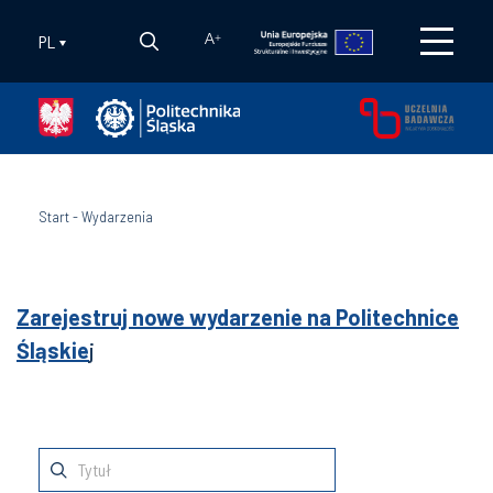
PL
A
+
Start
-
Wydarzenia
Zarejestruj nowe wydarzenie na Politechnice
Śląskie
j