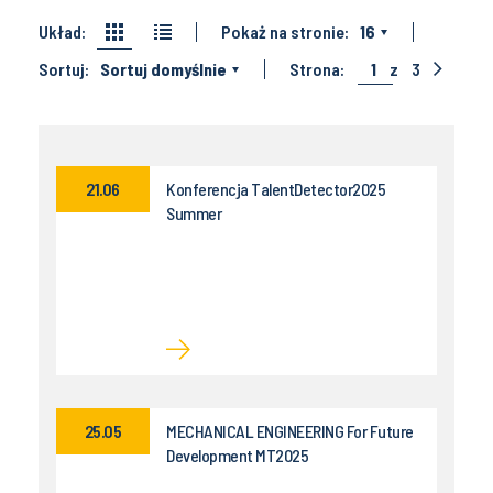
Układ:
Pokaż na stronie:
16
Sortuj:
Sortuj domyślnie
Strona:
1
z
3
21.06
Konferencja TalentDetector2025
Summer
25.05
MECHANICAL ENGINEERING For Future
Development MT2025