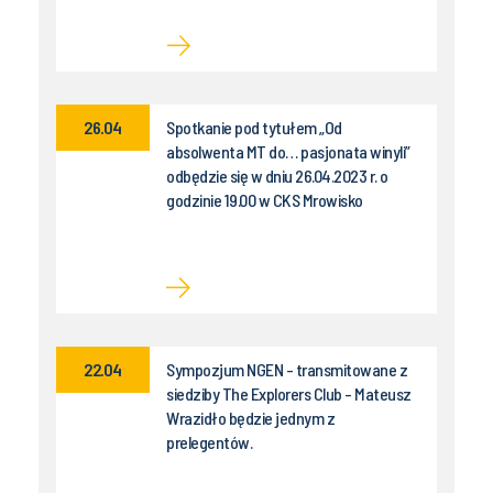
26.04
Spotkanie pod tytułem „Od
absolwenta MT do… pasjonata winyli”
odbędzie się w dniu 26.04.2023 r. o
godzinie 19.00 w CKS Mrowisko
22.04
Sympozjum NGEN - transmitowane z
siedziby The Explorers Club - Mateusz
Wrazidło będzie jednym z
prelegentów.