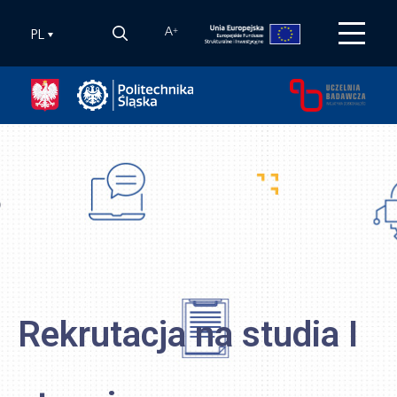
PL
A
+
a studia I
Rekrutacja 