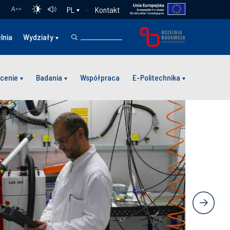
Kontakt
PL
A
++
lnia
Wydziały
cenie
Badania
Współpraca
E-Politechnika