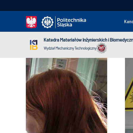
Kan
Katedra Materiałów Inżynierskich i Biomedycz
Wydział Mechaniczny Technologiczny