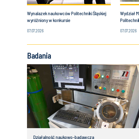
Wynalazek naukowców Politechniki Śląskiej
Wydział M
wyróżniony w konkursie
Politechni
międzyna
07.07.2026
07.07.2026
poświęcon
technolo
Badania
Działalność naukowo-badawcza