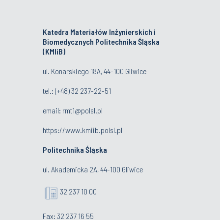
Katedra Materiałów Inżynierskich i
Biomedycznych Politechnika Śląska
(KMIiB)
ul. Konarskiego 18A, 44-100 Gliwice
tel.: (+48) 32 237-22-51
email:
rmt1@polsl.pl
https://www.kmiib.polsl.pl
Politechnika Śląska
ul. Akademicka 2A, 44-100 Gliwice
32 237 10 00
Fax: 32 237 16 55