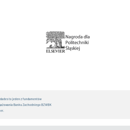
idades to jeden z fundamentów
gażowania Banku Zachodniego BZWBK
er.