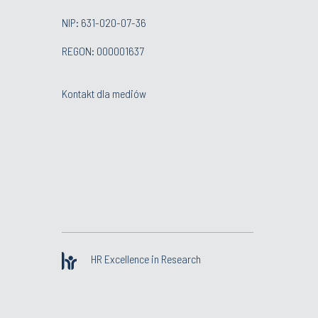
NIP: 631-020-07-36
REGON: 000001637
Kontakt dla mediów
HR Excellence in Research