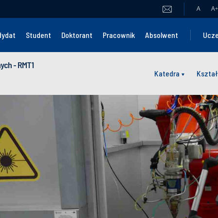
A
A
+
dydat
Student
Doktorant
Pracownik
Absolwent
Ucze
nych - RMT1
Katedra
Kształ