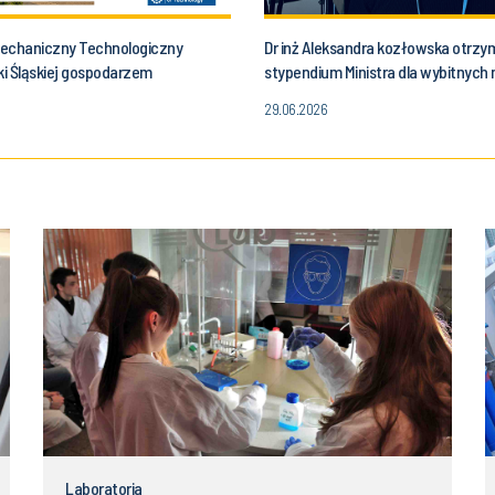
echaniczny Technologiczny
Dr inż Aleksandra kozłowska otrzy
ki Śląskiej gospodarzem
stypendium Ministra dla wybitnych
rodowych wydarzeń naukowych
naukowców
29.06.2026
ych współpracy akademickiej i
giom wodorowym.
Laboratoria