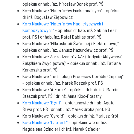
opiekun dr hab. inż. Mirosław Bonek prof. PŚ
Koło Naukowe “Materiałów Funkcjonalnych” – opiekun
dr inż. Bogusław Ziębowicz
Koło Naukowe “Materiałów Magnetycznych i
Kompozytowych”
– opiekun dr hab. inż. Sabina Lesz
prof. PŚ i dr hab. inż. Rafał Babilas prof. PŚ
Koło Naukowe “Mikroskopii Świetlnej i Elektronowej” –
opiekun dr hab. inż. Janusz Mazurkiewicz prof. PŚ
Koło Naukowe Zarządzania” JAZZ (Jedynie Aktywność
Zalążkiem Zwycięstwa)” – opiekun dr hab. inż. Tatiana
Karkoszka prof. PŚ
Koło Naukowe “Technologii Procesów Obróbki Cieplnej”
– opiekun dr hab. inż. Marek Roszak prof. PŚ
Koło Naukowe “AtForce” – opiekun dr hab. inż. Marcin
Staszuk prof. PŚ i dr inż. Anna Kloc-Ptaszny
Koło Naukowe “B@jt”
– opiekunowie dr hab. Agata
Śliwa prof. PŚ i dr hab. inż. Marek Sroka prof. PŚ
Koło Naukowe “Gyroid” – opiekun dr inż. Mariusz Król
Koło Naukowe “LabTech”
– opiekunowie dr inż.
Magdalena Szindler i dr inż. Marek Szindler