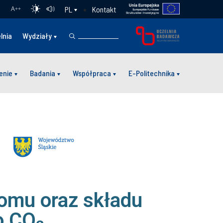
Kontakt
PL
A
++
lnia
Wydziały
enie
Badania
Współpraca
E-Politechnika
omu oraz składu
o CO