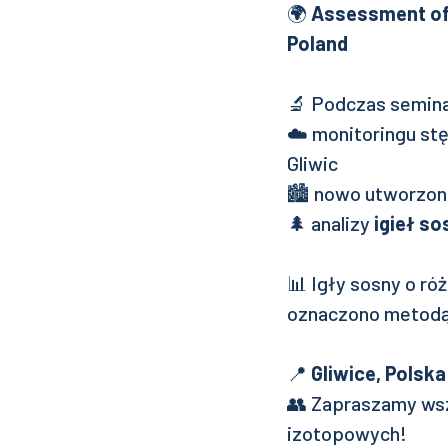
🌍
Assessment of 
Poland
🔬 Podczas semin
☁️ monitoringu st
Gliwic
🏙️ nowo utworzone
🌲 analizy
igieł so
📊 Igły sosny o ró
oznaczono metod
📍
Gliwice, Polska
👥 Zapraszamy wsz
izotopowych!