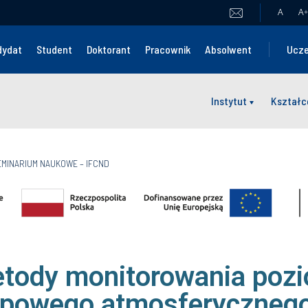
A
A
+
dydat
Student
Doktorant
Pracownik
Absolwent
Ucze
Instytut
Kształc
EMINARIUM NAUKOWE – IFCND
ody monitorowania pozi
opowego atmosferyczneg