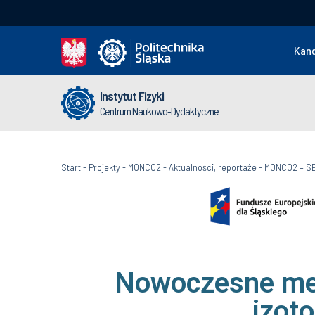
Kan
Instytut Fizyki
Centrum Naukowo-Dydaktyczne
Start
-
Projekty
-
MONCO2
-
Aktualności, reportaże
-
MONCO2 – S
Nowoczesne met
izot