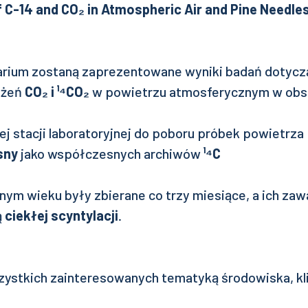
C-14 and CO₂ in Atmospheric Air and Pine Needles 
arium zostaną zaprezentowane wyniki badań dotycz
ężeń
CO₂ i ¹⁴CO₂
w powietrzu atmosferycznym w obs
j stacji laboratoryjnej do poboru próbek powietrza
sny
jako współczesnych archiwów
¹⁴C
żnym wieku były zbierane co trzy miesiące, a ich za
ą
ciekłej scyntylacji
.
ystkich zainteresowanych tematyką środowiska, kl