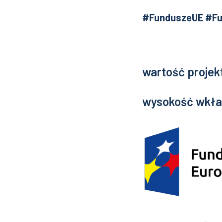
#FunduszeUE
#Fu
wartość projekt
wysokość wkład