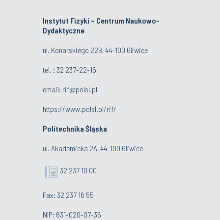
Instytut Fizyki – Centrum Naukowo-
Dydaktyczne
ul. Konarskiego 22B, 44-100 Gliwice
tel. :
32 237-22-16
email:
rif@polsl.pl
https://www.polsl.pl/rif/
Politechnika Śląska
ul. Akademicka 2A, 44-100 Gliwice
32 237 10 00
Fax: 32 237 16 55
NIP: 631-020-07-36