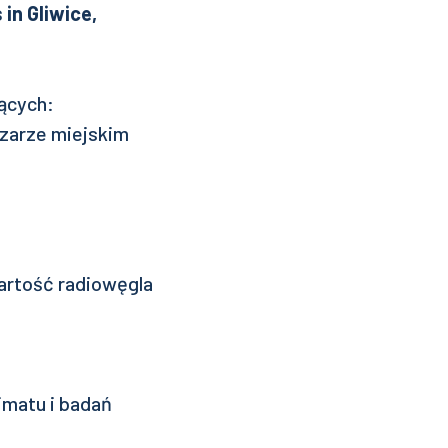
in Gliwice,
ących:
zarze miejskim
wartość radiowęgla
imatu i badań