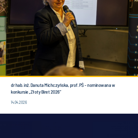
dr hab. inż. Danuta Michczyńska, prof. PŚ - nominowana w
konkursie „Złoty Biret 2026”
14.04.2026