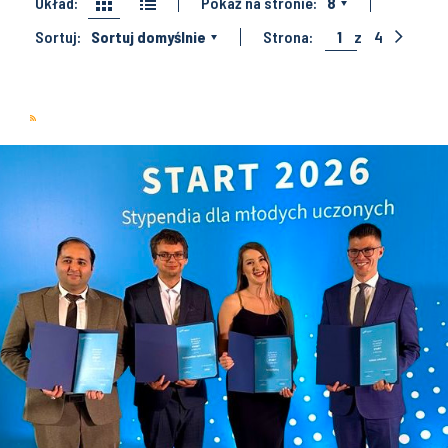
Układ:
Pokaż na stronie:
8
Sortuj:
Sortuj domyślnie
Strona:
1
z
4