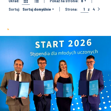
Układ:
Pokaż na stronie:
8
Sortuj:
Sortuj domyślnie
Strona:
1
z
4