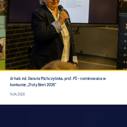
dr hab. inż. Danuta Michczyńska, prof. PŚ - nominowana w
konkursie „Złoty Biret 2026”
14.04.2026