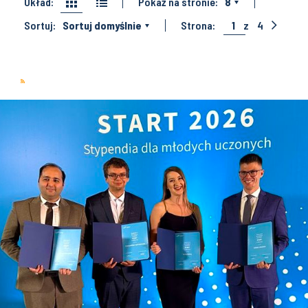
Układ:
Pokaż na stronie:
8
Sortuj:
Sortuj domyślnie
Strona:
1
z
4