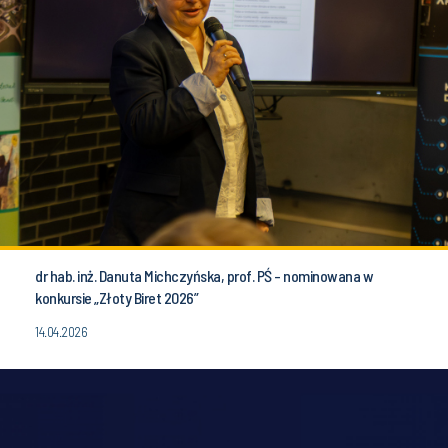
dr hab. inż. Danuta Michczyńska, prof. PŚ - nominowana w
konkursie „Złoty Biret 2026”
14.04.2026