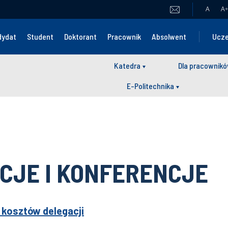
A
A
+
dydat
Student
Doktorant
Pracownik
Absolwent
Ucze
Katedra
Dla pracownik
E-Politechnika
CJE I KONFERENCJE
a kosztów delegacji