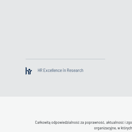
HR Excellence in Research
Całkowitą odpowiedzialność za poprawność, aktualność i zgod
organizacyjne, w których