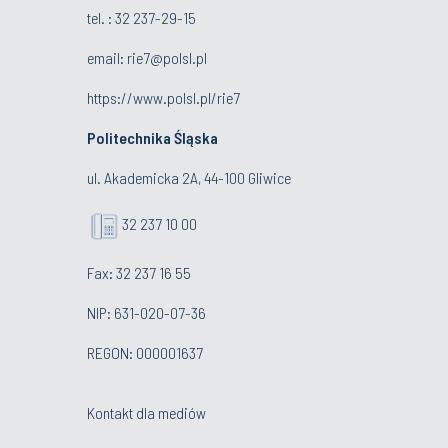
tel. : 32 237-29-15
email:
rie7@polsl.pl
https://www.polsl.pl/rie7
Politechnika Śląska
ul. Akademicka 2A, 44-100 Gliwice
32 237 10 00
Fax: 32 237 16 55
NIP: 631-020-07-36
REGON: 000001637
Kontakt dla mediów