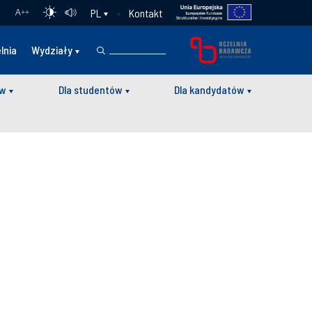
Kontakt
PL
A
++
lnia
Wydziały
ów
Dla studentów
Dla kandydatów