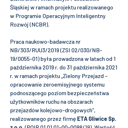
Śląskiej w ramach projektu realizowanego
w Programie Operacyjnym Inteligentny
Rozwój (NCBR).
Praca naukowo-badawcza nr
NB/303/RUU3/2019 (ZSI 02/030/NB-
19/0055-01) była prowadzona w latach od 1
października 2019 r. do 31 października 2021
r. w ramach projektu „Zielony Przejazd –
opracowanie zeroemisyjnego systemu
podnoszącego poziom bezpieczeństwa
użytkowników ruchu na obszarach
przejazdów kolejowo-drogowych”,
realizowanego przez firmę
ETA Gliwice Sp.
z o.o.
(POIR.01.01.01-00-0098/19). Wartość