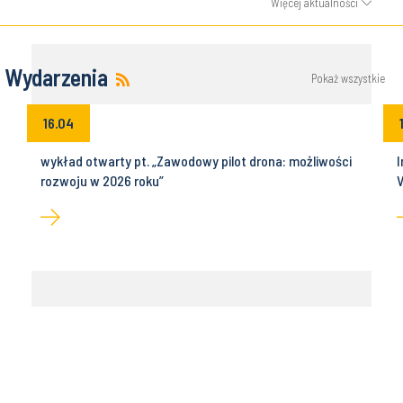
Więcej aktualności
Wydarzenia
Pokaż wszystkie
16.04
wykład otwarty pt. „Zawodowy pilot drona: możliwości
I
rozwoju w 2026 roku”
V