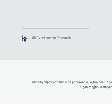
HR Excellence in Research
Całkowitą odpowiedzialność za poprawność, aktualność i zgod
organizacyjne, w których