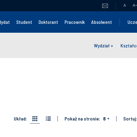
A
A
+
dydat
Student
Doktorant
Pracownik
Absolwent
Ucze
Wydział
Kształc
Układ:
Pokaż na stronie:
8
Sortuj