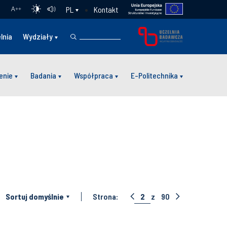
Kontakt
PL
A
++
lnia
Wydziały
enie
Badania
Współpraca
E-Politechnika
:
Sortuj domyślnie
Strona:
2
z
90