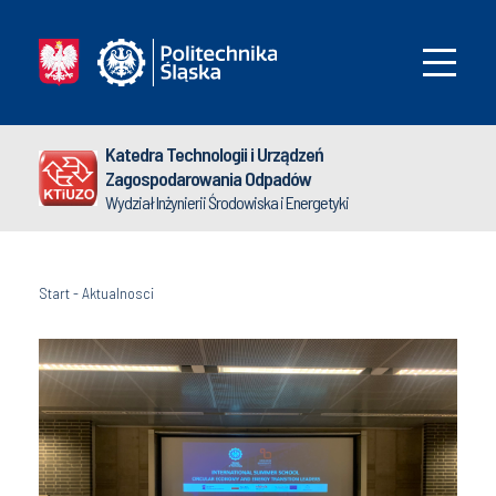
Katedra Technologii i Urządzeń
Zagospodarowania Odpadów
Wydział Inżynierii Środowiska i Energetyki
Start
-
Aktualnosci