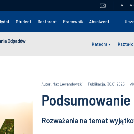
A
A
+
dydat
Student
Doktorant
Pracownik
Absolwent
Ucze
wania Odpadów
Katedra
Kształc
Autor: Max Lewandowski
Publikacja: 30.01.2025
Ak
Podsumowanie 
Rozważania na temat wyjątko