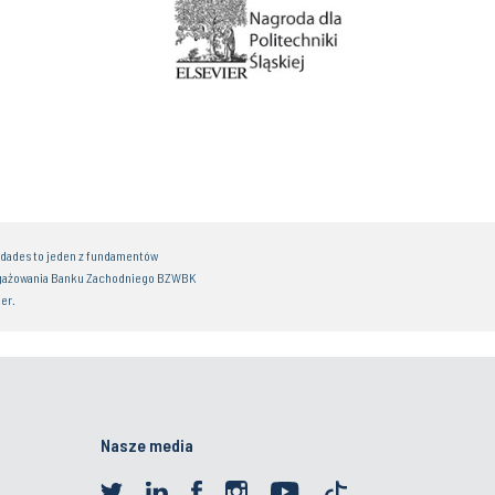
idades to jeden z fundamentów
gażowania Banku Zachodniego BZWBK
er.
Nasze media