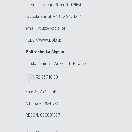
ul. Konarskiego 18, 44-100 Gliwice
tel. sekretariat:
+48 32 237 12 13
email:
ktiuzo@polsl.pl
https://www.polsl.pl
Politechnika Śląska
ul. Akademicka 2A, 44-100 Gliwice
32 237 10 00
Fax: 32 237 16 55
NIP: 631-020-07-36
REGON: 000001637