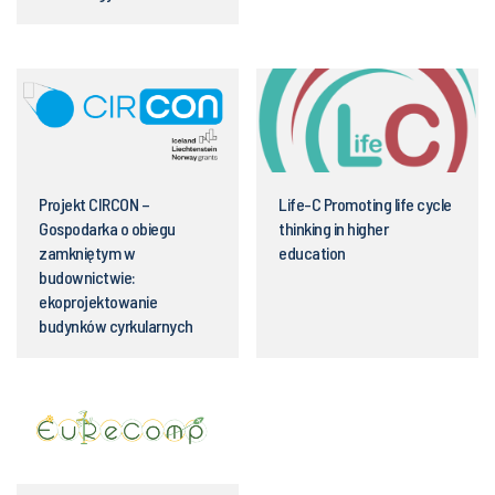
Projekt CIRCON –
Life-C Promoting life cycle
Gospodarka o obiegu
thinking in higher
zamkniętym w
education
budownictwie:
ekoprojektowanie
budynków cyrkularnych