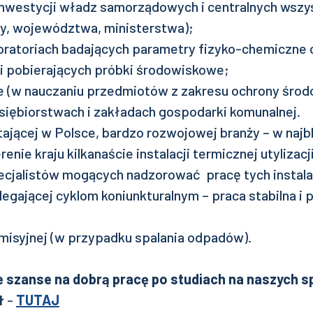
inwestycji władz samorządowych i centralnych wszys
y, województwa, ministerstwa);
boratoriach badających parametry fizyko-chemiczne 
i pobierających próbki środowiskowe;
e (w nauczaniu przedmiotów z zakresu ochrony środ
siębiorstwach i zakładach gospodarki komunalnej.
jącej w Polsce, bardzo rozwojowej branży – w najbl
enie kraju kilkanaście instalacji termicznej utylizac
pecjalistów mogących nadzorować pracę tych instalac
ulegającej cyklom koniunkturalnym – praca stabilna i
emisyjnej (w przypadku spalania odpadów).
ie szanse na dobrą pracę po studiach na naszych s
uł
-
TUTAJ