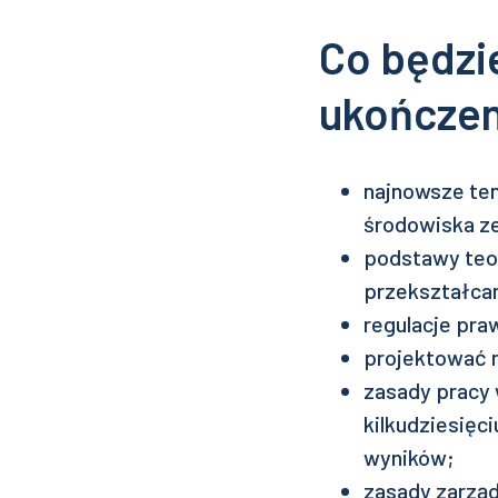
Co będzi
ukończen
najnowsze ten
środowiska z
podstawy teo
przekształcan
regulacje pra
projektować 
zasady pracy 
kilkudziesięc
wyników;
zasady zarzą