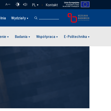
Kontakt
PL
A
++
lnia
Wydziały
enie
Badania
Współpraca
E-Politechnika