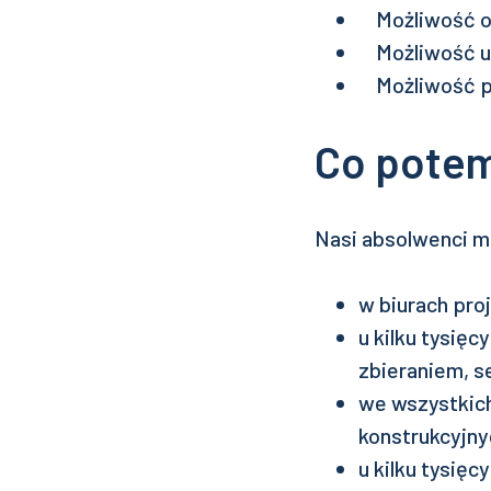
Możliwość od
Możliwość ud
Możliwość pis
Co pote
Nasi absolwenci ma
w biurach pro
u kilku tysię
zbieraniem, 
we wszystkic
konstrukcyjny
u kilku tysię