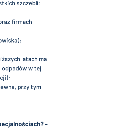
tkich szczebli:
oraz firmach
owiska);
iższych latach ma
ji odpadów w tej
ji);
 pewna, przy tym
pecjalnościach? -