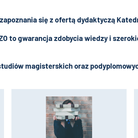
apoznania się z ofertą dydaktyczą Katedr
ZO to gwarancja zdobycia wiedzy i szerok
 studiów magisterskich oraz podyplomowy