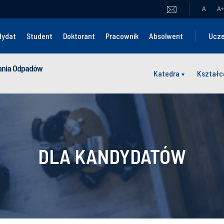
A
A
+
dydat
Student
Doktorant
Pracownik
Absolwent
Ucze
wania Odpadów
Katedra
Kształc
DLA KANDYDATÓW