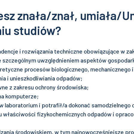
esz znała/znał, umiała/U
iu studiów?
dencje i rozwiązania techniczne obowiązujące w za
e szczególnym uwzględnieniem aspektów gospodar
retyczne procesów biologicznego, mechanicznego i
ia i unieszkodliwiania odpadów;
wne z zakresu ochrony środowiska;
na komputerze;
w laboratorium i potrafił/a dokonać samodzielnego 
iu właściwości fizykochemicznych odpadów i opraco
dzania środowiskiem, w tym najnowocześniejsze pr