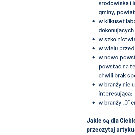
środowiska i 
gminy, powiat
w kilkuset la
dokonujących 
w szkolnictwi
w wielu przed
w nowo powsta
powstać na ter
chwili brak s
w branży nie 
interesująca;
w branży „0” 
Jakie są dla Cieb
przeczytaj artyk