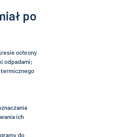
miał po
kresie ochrony
ki odpadami;
 termicznego
oznaczania
wania ich
ogramy do