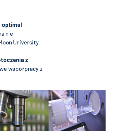
s optimal
alnie
Moon University
otoczenia z
 we współpracy z