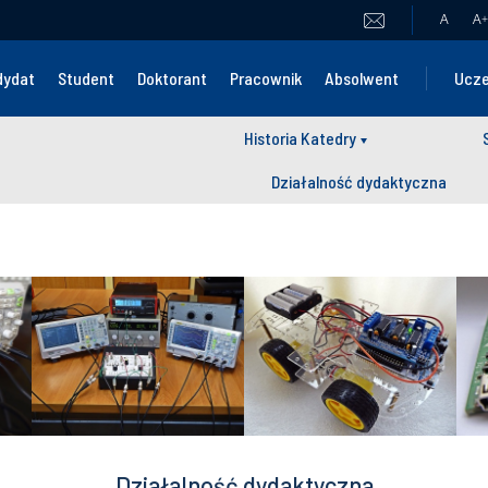
A
A
+
dydat
Student
Doktorant
Pracownik
Absolwent
Ucze
Historia Katedry
Działalność dydaktyczna
Działalność dydaktyczna