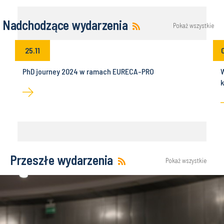
Nadchodzące wydarzenia
Pokaż wszystkie
25.11
PhD journey 2024 w ramach EURECA-PRO
k
Przeszłe wydarzenia
Pokaż wszystkie