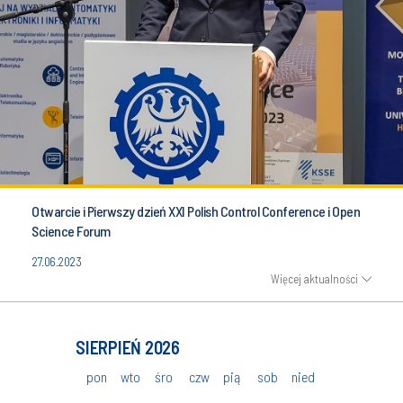
Otwarcie i Pierwszy dzień XXI Polish Control Conference i Open
Science Forum
27.06.2023
Więcej aktualności
SIERPIEŃ 2026
WRZ
nied
pon
wto
śro
czw
pią
sob
nied
po