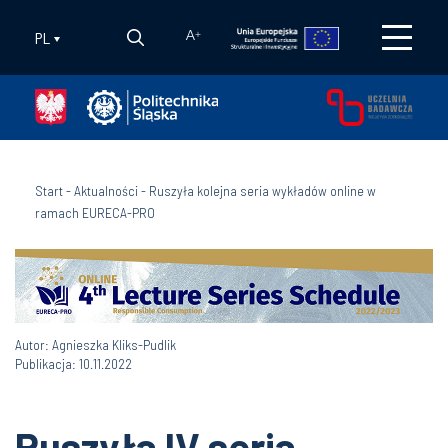
PL
A
+
Start
-
Aktualności
-
Ruszyła kolejna seria wykładów online w
ramach EURECA-PRO
Autor: Agnieszka Kliks-Pudlik
Publikacja: 10.11.2022
Ruszyła IV seria