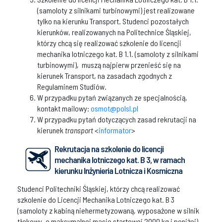
(samoloty z silnikami turbinowymi) jest realizowane
tylko na kierunku Transport. Studenci pozostałych
kierunków, realizowanych na Politechnice Śląskiej,
którzy chcą się realizować szkolenie do licencji
mechanika lotniczego kat. B 1.1. (samoloty z silnikami
turbinowymi), muszą najpierw przenieść się na
kierunek Transport, na zasadach zgodnych z
Regulaminem Studiów.
W przypadku pytań związanych ze specjalnością,
kontakt mailowy:
osmot@polsl.pl
W przypadku pytań dotyczących zasad rekrutacji na
kierunek
transport
<
informator
>
Rekrutacja na szkolenie do licencji
mechanika lotniczego kat. B 3, w ramach
kierunku Inżynieria Lotnicza i Kosmiczna
Studenci Politechniki Śląskiej, którzy chcą realizować
szkolenie do Licencji Mechanika Lotniczego kat. B 3
(samoloty z kabiną niehermetyzowaną, wyposażone w silnik
tłokowy, o maksymalnej masie startowej 2000 kg i poniżej)