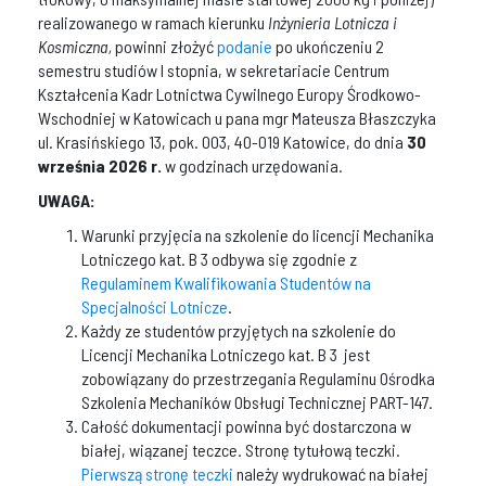
realizowanego w ramach kierunku
Inżynieria Lotnicza i
Kosmiczna,
powinni złożyć
podanie
po ukończeniu 2
semestru studiów I stopnia, w sekretariacie Centrum
Kształcenia Kadr Lotnictwa Cywilnego Europy Środkowo-
Wschodniej w Katowicach u pana mgr Mateusza Błaszczyka
ul. Krasińskiego 13, pok. 003, 40-019 Katowice, do dnia
30
września 2026 r.
w godzinach urzędowania.
UWAGA:
Warunki przyjęcia na szkolenie do licencji Mechanika
Lotniczego kat. B 3 odbywa się zgodnie z
Regulaminem Kwalifikowania Studentów na
Specjalności Lotnicze
.
Każdy ze studentów przyjętych na szkolenie do
Licencji Mechanika Lotniczego kat. B 3 jest
zobowiązany do przestrzegania Regulaminu Ośrodka
Szkolenia Mechaników Obsługi Technicznej PART-147.
Całość dokumentacji powinna być dostarczona w
białej, wiązanej teczce. Stronę tytułową teczki.
Pierwszą stronę teczki
należy wydrukować na białej