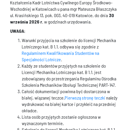
Kształcenia Kadr Lotnictwa Cywilnego Europy Środkowo-
Wschodniej w Katowicach u pana mgr Mateusza Błaszczyka
ul. Krasińskiego 13, pok. 003, 40-019 Katowice, do dnia
30
września 2026 r.
w godzinach urzędowania.
UWAGA:
Warunki przyjęcia na szkolenie do licencji Mechanika
Lotniczego kat. B 1.1. odbywa się zgodnie z
Regulaminem Kwalifikowania Studentów na
Specjalności Lotnicze
.
Każdy ze studentów przyjętych na szkolenie do
Licencji Mechanika Lotniczego kat. B 1.1. jest
zobowiązany do przestrzegania Regulaminu Ośrodka
Szkolenia Mechaników Obsługi Technicznej PART-147.
Całość dokumentacji powinna być dostarczona w
białej, wiązanej teczce.
Pierwszą stronę teczki
należy
wydrukować na białej kartce i przykleić na przedniej
okładce.
Lista osób przyjętych zostanie ogłoszona w
wyznaczonym terminie,
Szkolenie do licencji Mechanika Lotniczego kat. B 1.1.