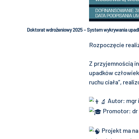
Doktorat wdrożeniowy 2025 – System wykrywania upa
Rozpoczęcie reali
Z przyjemnością i
upadków człowiek
ruchu ciała”, rea
Autor: mgr 
Promotor: dr h
Projekt ma na