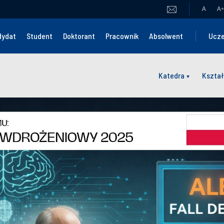
A
A
+
dydat
Student
Doktorant
Pracownik
Absolwent
Ucze
Katedra
Kształ