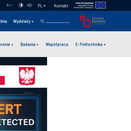
Kontakt
PL
A
++
lnia
Wydziały
cenie
Badania
Współpraca
E-Politechnika