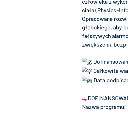
człowieka z wykor
ciała (Physics-In
Opracowane rozwi
głębokiego, aby p
fałszywych alarmó
zwiększenia bezpi
Dofinansowani
Całkowita war
Data podpisan
DOFINANSOWAN
Nazwa programu: 