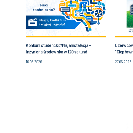
Konkurs studencki #MisjaInstalacja –
Czerwcow
Inżynieria środowiska w 120 sekund
"Ciepłown
udziałem 
16.03.2026
27.06.2025