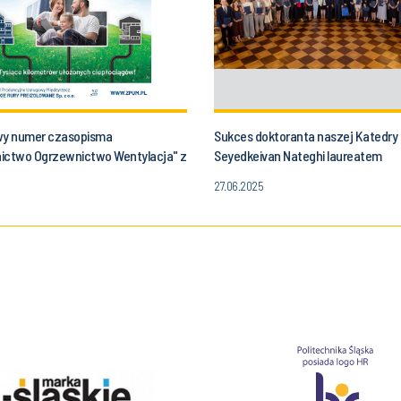
y numer czasopisma
Sukces doktoranta naszej Katedry 
ictwo Ogrzewnictwo Wentylacja" z
Seyedkeivan Nateghi laureatem
naszej Katedry
prestiżowego stypendium START 2
27.06.2025