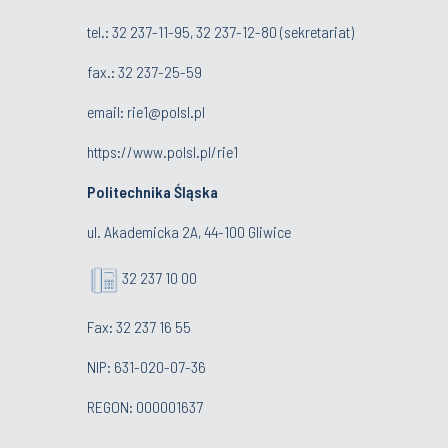
tel.:
32 237-11-95
,
32 237-12-80
(sekretariat)
fax.:
32 237-25-59
email:
rie1@polsl.pl
https://www.polsl.pl/rie1
Politechnika Śląska
ul. Akademicka 2A, 44-100 Gliwice
32 237 10 00
Fax: 32 237 16 55
NIP: 631-020-07-36
REGON: 000001637