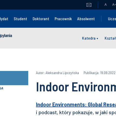
A
A
+
dydat
Student
Doktorant
Pracownik
Absolwent
Ucze
dpylania
Katedra
Kształ
Autor: Aleksandra Lipczyńska
Publikacja: 19.09.2022
Indoor Enviro
Indoor Environments: Global Rese
i podcast, który pokazuje, w jaki 