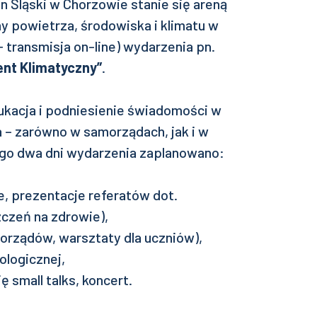
on Śląski w Chorzowie stanie się areną
y powietrza, środowiska i klimatu w
 transmisja on-line) wydarzenia pn.
nt Klimatyczny”
.
kacja i podniesienie świadomości w
 – zarówno w samorządach, jak i w
go dwa dni wydarzenia zaplanowano:
e, prezentacje referatów dot.
czeń na zdrowie),
orządów, warsztaty dla uczniów),
ologicznej,
 small talks, koncert.