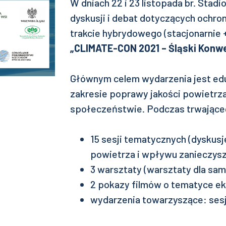
W dniach 22 i 23 listopada br. Stadi
dyskusji i debat dotyczących ochron
trakcie hybrydowego (stacjonarnie +
„CLIMATE-CON 2021 – Śląski Konwe
Głównym celem wydarzenia jest edu
zakresie poprawy jakości powietrza
społeczeństwie. Podczas trwające
15 sesji tematycznych (dyskusj
powietrza i wpływu zanieczysz
3 warsztaty (warsztaty dla sam
2 pokazy filmów o tematyce ek
wydarzenia towarzyszące: sesję