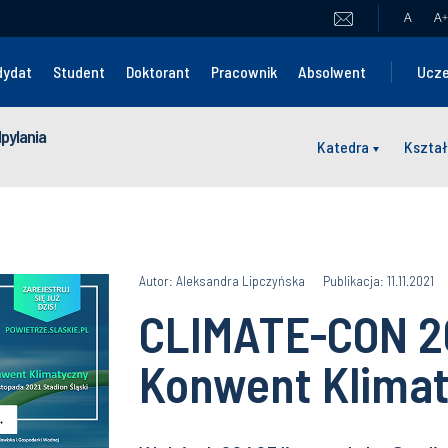
A
A
+
dydat
Student
Doktorant
Pracownik
Absolwent
Ucze
dpylania
Katedra
Kształ
Autor: Aleksandra Lipczyńska
Publikacja: 11.11.2021
CLIMATE-CON 20
Konwent Klima