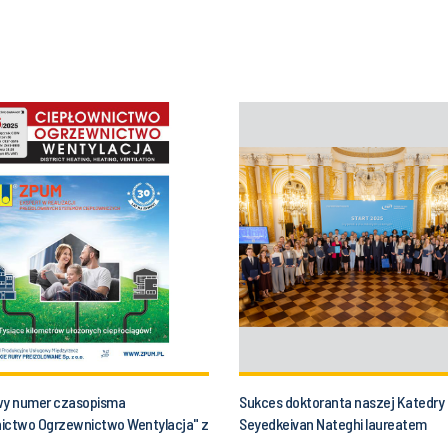
y numer czasopisma
Sukces doktoranta naszej Katedry 
ictwo Ogrzewnictwo Wentylacja" z
Seyedkeivan Nateghi laureatem
naszej Katedry
prestiżowego stypendium START 2