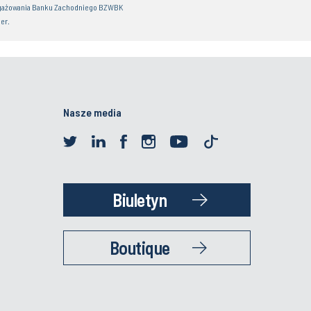
gażowania Banku Zachodniego BZWBK
er.
Nasze media
Biuletyn
Boutique