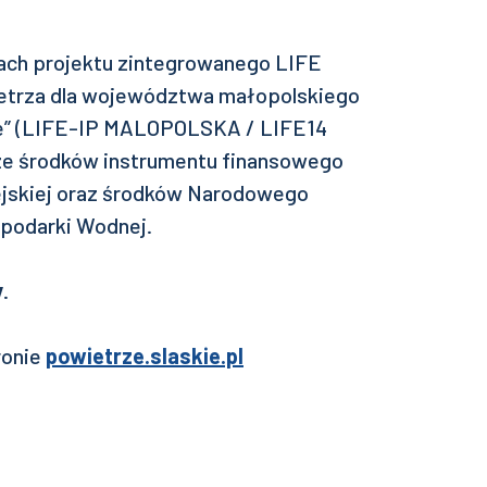
ach projektu zintegrowanego LIFE
etrza dla województwa małopolskiego
ze” (LIFE-IP MALOPOLSKA / LIFE14
ze środków instrumentu finansowego
ejskiej oraz środków Narodowego
podarki Wodnej.
y
.
tronie
powietrze.slaskie.pl