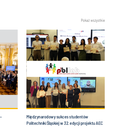
Pokaż wszystkie
–
Międzynarodowy sukces studentów
Politechniki Śląskiej w 32. edycji projektu AEC
025
Global Teamwork!