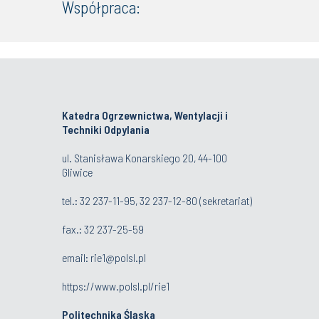
Współpraca:
Katedra Ogrzewnictwa, Wentylacji i
Techniki Odpylania
ul. Stanisława Konarskiego 20, 44-100
Gliwice
tel.:
32 237-11-95
,
32 237-12-80
(sekretariat)
fax.:
32 237-25-59
email:
rie1@polsl.pl
https://www.polsl.pl/rie1
Politechnika Śląska