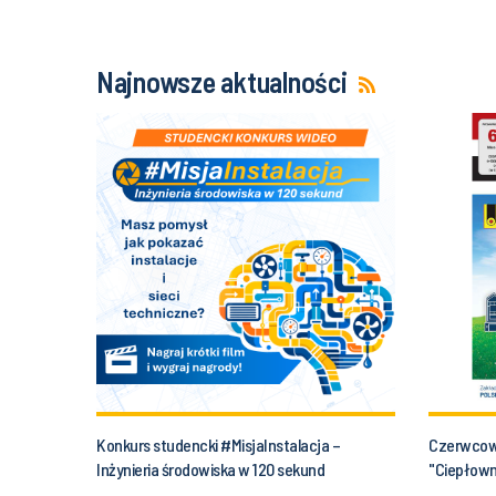
Najnowsze aktualności
Konkurs studencki #MisjaInstalacja –
Czerwcow
Inżynieria środowiska w 120 sekund
"Ciepłown
udziałem 