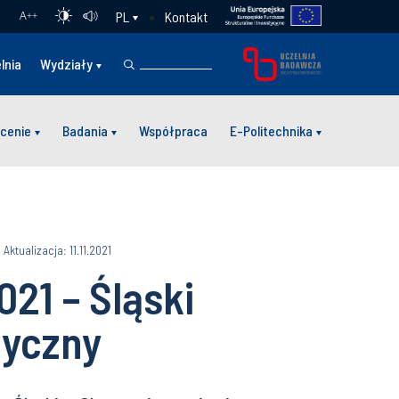
Kontakt
PL
A
++
lnia
Wydziały
cenie
Badania
Współpraca
E-Politechnika
Aktualizacja: 11.11.2021
21 – Śląski
tyczny