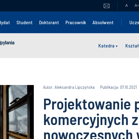
A
A
+
dydat
Student
Doktorant
Pracownik
Absolwent
Ucze
dpylania
Katedra
Kształ
Autor: Aleksandra Lipczyńska
Publikacja: 07.10.2021
Projektowanie 
komercyjnych z
nowoczesnych 