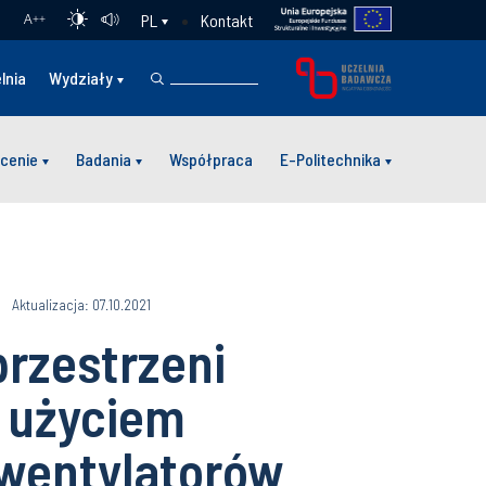
Kontakt
PL
A
++
lnia
Wydziały
cenie
Badania
Współpraca
E-Politechnika
Aktualizacja: 07.10.2021
przestrzeni
 użyciem
wentylatorów