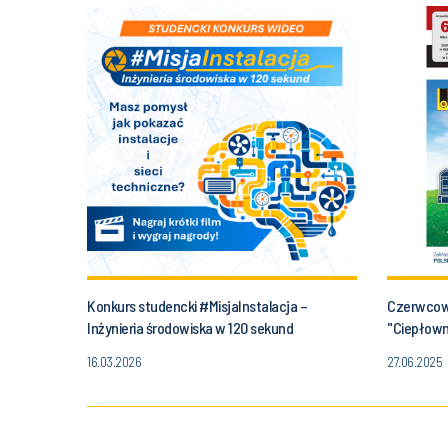
Konkurs studencki #MisjaInstalacja –
Czerwcow
Inżynieria środowiska w 120 sekund
"Ciepłown
udziałem 
16.03.2026
27.06.2025