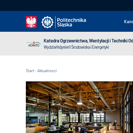
Kan
Katedra Ogrzewnictwa, Wentylacji i Techniki O
Wydział Inżynierii Środowiska i Energetyki
Start
-
Aktualnosci