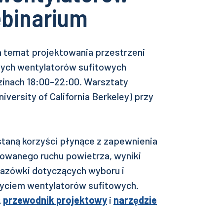
ebinarium
 temat projektowania przestrzeni
ych wentylatorów sufitowych
zinach 18:00-22:00. Warsztaty
iversity of California Berkeley) przy
aną korzyści płynące z zapewnienia
owanego ruchu powietrza, wyniki
azówki dotyczących wyboru i
yciem wentylatorów sufitowych.
k
przewodnik projektowy
i
narzędzie