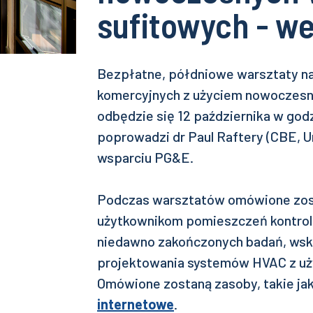
sufitowych - w
Bezpłatne, półdniowe warsztaty na
komercyjnych z użyciem nowoczesn
odbędzie się 12 października w god
poprowadzi dr Paul Raftery (CBE, Un
wsparciu PG&E.
Podczas warsztatów omówione zost
użytkownikom pomieszczeń kontrol
niedawno zakończonych badań, wsk
projektowania systemów HVAC z uż
Omówione zostaną zasoby, takie ja
internetowe
.