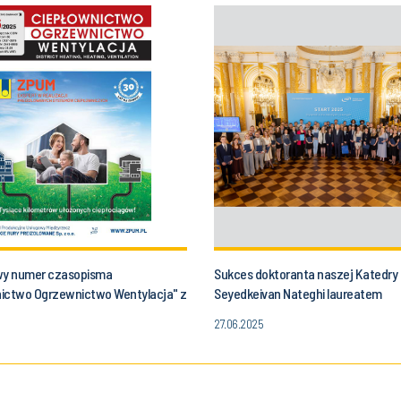
y numer czasopisma
Sukces doktoranta naszej Katedry 
ictwo Ogrzewnictwo Wentylacja" z
Seyedkeivan Nateghi laureatem
naszej Katedry
prestiżowego stypendium START 2
27.06.2025