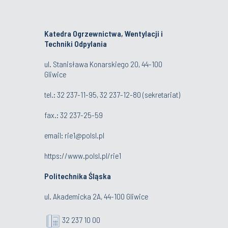
Katedra Ogrzewnictwa, Wentylacji i
Techniki Odpylania
ul. Stanisława Konarskiego 20, 44-100
Gliwice
tel.:
32 237-11-95
,
32 237-12-80
(sekretariat)
fax.:
32 237-25-59
email:
rie1@polsl.pl
https://www.polsl.pl/rie1
Politechnika Śląska
ul. Akademicka 2A, 44-100 Gliwice
32 237 10 00