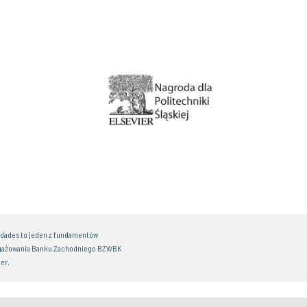
idades to jeden z fundamentów
gażowania Banku Zachodniego BZWBK
er.