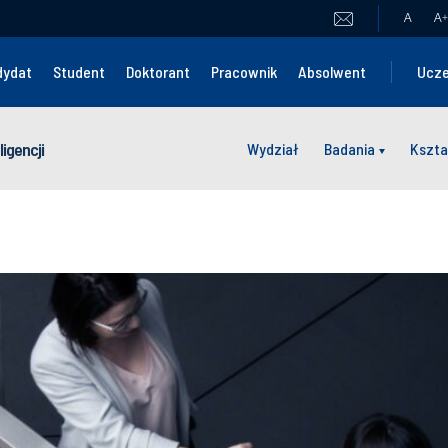
A
A
+
dydat
Student
Doktorant
Pracownik
Absolwent
Ucze
igencji
Wydział
Badania
Kszta