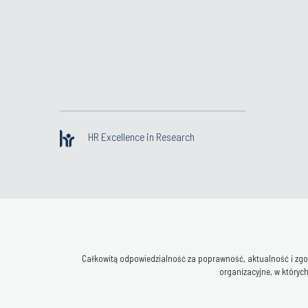
HR Excellence in Research
Całkowitą odpowiedzialność za poprawność, aktualność i zgod
organizacyjne, w których