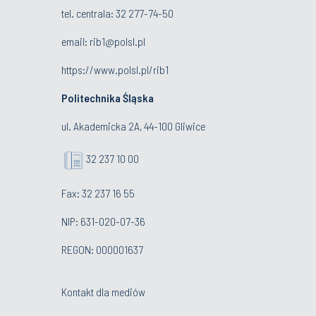
tel. centrala:
32 277-74-50
email:
rib1@polsl.pl
https://www.polsl.pl/rib1
Politechnika Śląska
ul. Akademicka 2A, 44-100 Gliwice
32 237 10 00
Fax: 32 237 16 55
NIP: 631-020-07-36
REGON: 000001637
Kontakt dla mediów