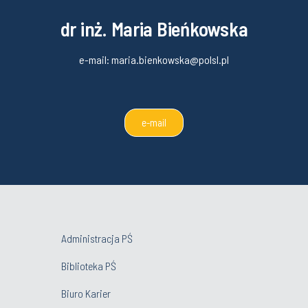
dr inż. Maria Bieńkowska
e-mail:
maria.bienkowska@polsl.pl
e-mail
Administracja PŚ
Biblioteka PŚ
Biuro Karier