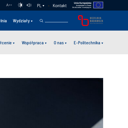
Kontakt
PL
A
++
lnia
Wydziały
łcenie
Współpraca
O nas
E-Politechnika