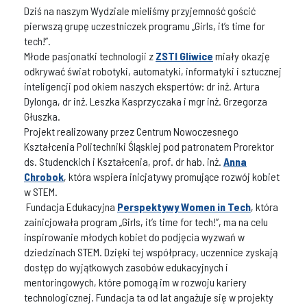
Dziś na naszym Wydziale mieliśmy przyjemność gościć
pierwszą grupę uczestniczek programu „Girls, it’s time for
tech!”.
Młode pasjonatki technologii z
ZSTI Gliwice
miały okazję
odkrywać świat robotyki, automatyki, informatyki i sztucznej
inteligencji pod okiem naszych ekspertów: dr inż. Artura
Dylonga, dr inż. Leszka Kasprzyczaka i mgr inż. Grzegorza
Głuszka.
Projekt realizowany przez Centrum Nowoczesnego
Kształcenia Politechniki Śląskiej pod patronatem Prorektor
ds. Studenckich i Kształcenia, prof. dr hab. inż.
Anna
Chrobok
, która wspiera inicjatywy promujące rozwój kobiet
w STEM.
Fundacja Edukacyjna
Perspektywy Women in Tech
, która
zainicjowała program „Girls, it’s time for tech!”, ma na celu
inspirowanie młodych kobiet do podjęcia wyzwań w
dziedzinach STEM. Dzięki tej współpracy, uczennice zyskają
dostęp do wyjątkowych zasobów edukacyjnych i
mentoringowych, które pomogą im w rozwoju kariery
technologicznej. Fundacja ta od lat angażuje się w projekty