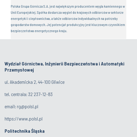
Polska Grupa Górnicza S.A. jest największym producentem węgla kamiennego w
Unii Europejskiej. Spółka dostarcza węgiel do krajowych odbiorców w sektorze
energetyki i ciepłownictwa, a także odbiorców indywidualnych na potrzeby
gospodarstw domowych. Jej potencjał produkcyjny jest kluczowym czynnikiem
bezpieczeństwa energetycznego kraju.
Wydział Górnictwa, Inżynierii Bezpieczeństwa i Automatyki
Przemysłowej
ul. Akademicka 2, 44-100 Gliwice
tel. centrala:
32 237-12-83
email:
rg@polsl.pl
https://www.polsl.pl
Politechnika Śląska