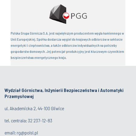
Grupa Kapitałowa JSW jest największym producentem wysokiej jakości węgla
koksowego hard w Unii Europejskiej i jednym z wiodących producentów koksu
używanego do wytopu stali. Produkcja i sprzedaż węgla koksowego oraz
produkcja, sprzedaż koksu i węglopochodnych stanowią podstawową działalność
Grupy JSW.
Wydział Górnictwa, Inżynierii Bezpieczeństwa i Automatyki
Przemysłowej
ul. Akademicka 2, 44-100 Gliwice
tel. centrala:
32 237-12-83
email:
rg@polsl.pl