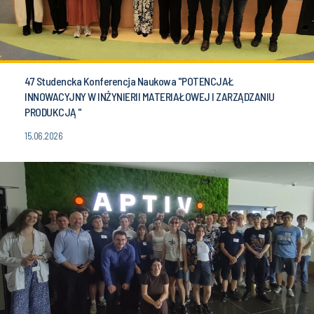
47 Studencka Konferencja Naukowa "POTENCJAŁ
INNOWACYJNY W INŻYNIERII MATERIAŁOWEJ I ZARZĄDZANIU
PRODUKCJĄ "
15.06.2026