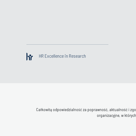
HR Excellence in Research
Całkowitą odpowiedzialność za poprawność, aktualność i zgod
organizacyjne, w których