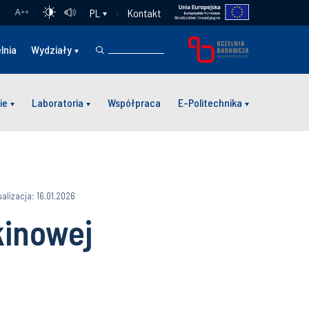
Kontakt
PL
A
++
lnia
Wydziały
ie
Laboratoria
Współpraca
E-Politechnika
ualizacja: 16.01.2026
kinowej