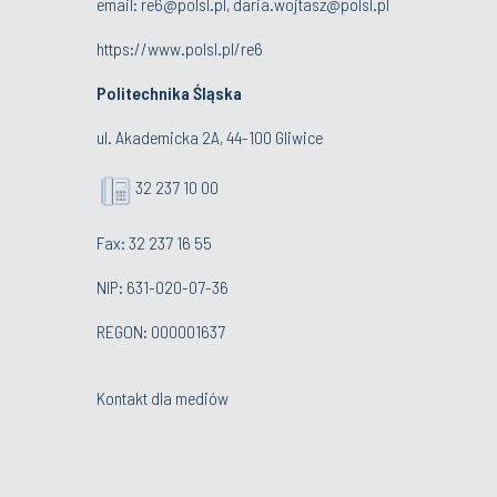
email:
re6@polsl.pl
,
daria.wojtasz@polsl.pl
https://www.polsl.pl/re6
Politechnika Śląska
ul. Akademicka 2A, 44-100 Gliwice
32 237 10 00
Fax: 32 237 16 55
NIP: 631-020-07-36
REGON: 000001637
Kontakt dla mediów