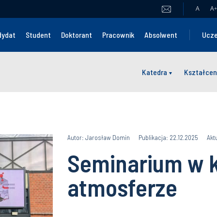
A
A
+
dydat
Student
Doktorant
Pracownik
Absolwent
Ucze
Katedra
Kształcen
Autor: Jarosław Domin
Publikacja: 22.12.2025
Akt
Seminarium w 
atmosferze