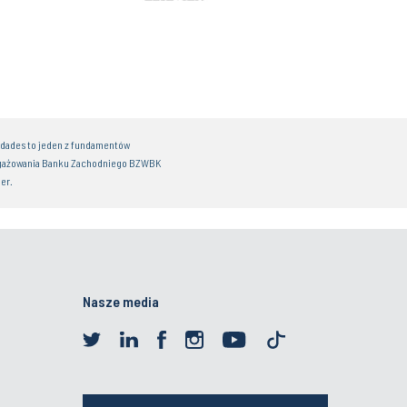
idades to jeden z fundamentów
gażowania Banku Zachodniego BZWBK
er.
Nasze media