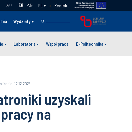
Kontakt
PL
A
++
lnia
Wydziały
ie
Laboratoria
Współpraca
E-Politechnika
alizacja: 12.12.2024
roniki uzyskali
 pracy na