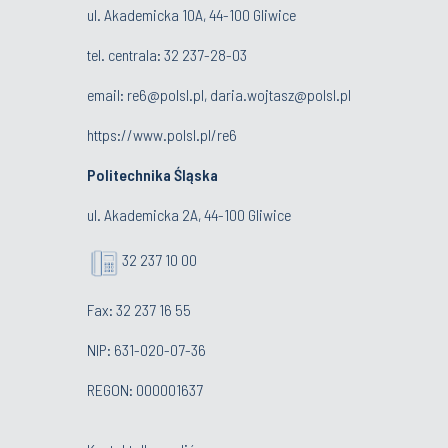
ul. Akademicka 10A, 44-100 Gliwice
tel. centrala:
32 237-28-03
email:
re6@polsl.pl
,
daria.wojtasz@polsl.pl
https://www.polsl.pl/re6
Politechnika Śląska
ul. Akademicka 2A, 44-100 Gliwice
32 237 10 00
Fax: 32 237 16 55
NIP: 631-020-07-36
REGON: 000001637