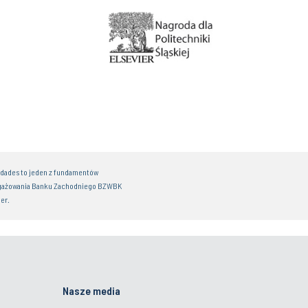
idades to jeden z fundamentów
gażowania Banku Zachodniego BZWBK
er.
Nasze media