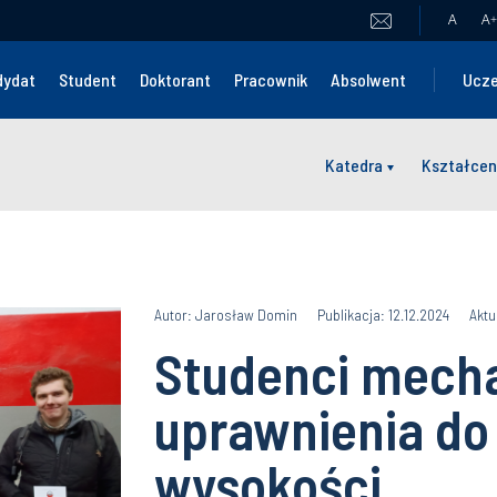
A
A
+
dydat
Student
Doktorant
Pracownik
Absolwent
Ucze
Katedra
Kształcen
Autor: Jarosław Domin
Publikacja: 12.12.2024
Aktu
Studenci mechat
uprawnienia do
wysokości