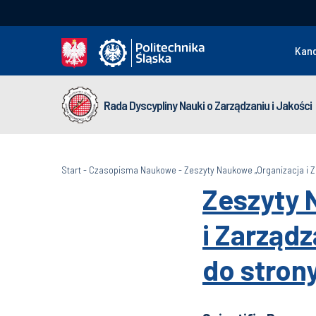
Kan
Rada Dyscypliny Nauki o Zarządzaniu i Jakości
Start
-
Czasopisma Naukowe
-
Zeszyty Naukowe „Organizacja i Za
Zeszyty 
i Zarządz
do stron