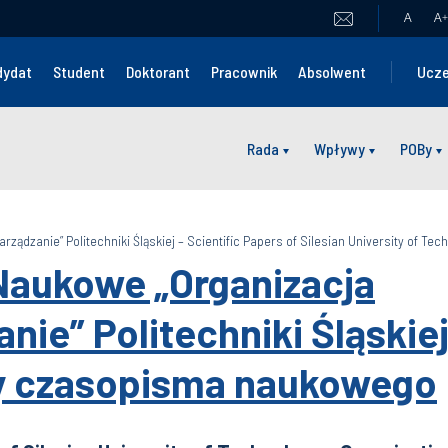
A
A
+
dydat
Student
Doktorant
Pracownik
Absolwent
Ucze
Rada
Wpływy
POBy
rządzanie” Politechniki Śląskiej – Scientific Papers of Silesian University of T
Naukowe „Organizacja
anie” Politechniki Śląskie
y czasopisma naukowego