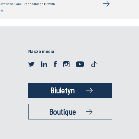
gażowania Banku Zachodniego BZWBK
er.
Nasze media
Biuletyn
Boutique