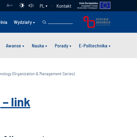
Kontakt
PL
A
++
lnia
Wydziały
Awanse
Nauka
Porady
E-Politechnika
echnology (Organization & Management Series).
j
– link