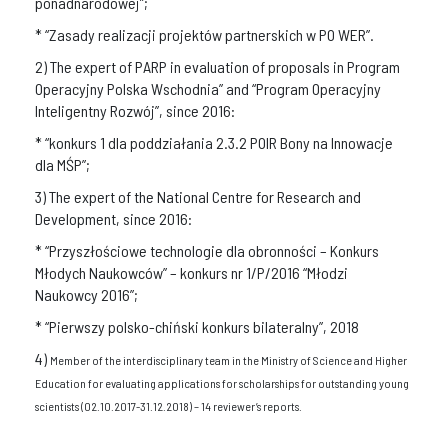
ponadnarodowej”;
* “Zasady realizacji projektów partnerskich w PO WER”.
2) The expert of PARP in evaluation of proposals in Program
Operacyjny Polska Wschodnia” and “Program Operacyjny
Inteligentny Rozwój”, since 2016:
* “konkurs 1 dla poddziałania 2.3.2 POIR Bony na Innowacje
dla MŚP”;
3) The expert of the National Centre for Research and
Development, since 2016:
* “Przyszłościowe technologie dla obronności – Konkurs
Młodych Naukowców” – konkurs nr 1/P/2016 “Młodzi
Naukowcy 2016”;
* “Pierwszy polsko-chiński konkurs bilateralny”, 2018
4)
Member of the interdisciplinary team in the
Ministry of Science and Higher
Education for evaluating applications for scholarships for outstanding young
scientists (02.10.2017-31.12.2018) – 14 reviewer’s reports.