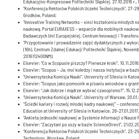
Edukacyjno-Kongresowe Politechniki Śląskiej, 27.10.2016 r., 
“Konferencja Rektorów Polskich Uczelni Technicznych”, 27-29.
Grodków, Poland;
“Innovative Training Networks – sieci kształcenia młodych
naukową. Portal EURAXESS – wsparcie dla mobilnych nauko
Badawczych Unii Europejskiej, Centrum Innowacji i Transferu T
“Przygotowanie i prowadzenie zajęć dydaktycznych z wykorz
(16h), Centrum Zdalnej Edukacji Politechniki Śląskiej, Novemb
2016112400NM);
Elsevier: “Co w Scopusie piszczy? Pierwsze kroki”, 10.11.2016
Elsevier: “Scopus – Ja, moi koledzy i nasza instytucja w bazi
“Uniwersytecka Komisja Nauki”, University of Silesia in Katow
Elsevier: “Scopus jako pomocnik w pisaniu wniosków o granty
Elsevier: “Jak dobrze i mądrze wybrać czasopismo?”, 15.12.2
“Uniwersytecka Komisja Nauki”, University of Warsaw, 20.01.
“Ścieżki kariery i rozwój młodej kadry naukowej” – conferen
Education at University of Silesia in Katowice, 26-27.01.2017
“Ankieta jednostki naukowej w Systemie Informacji o Nauce P
Elsevier: “Zaczytani po uszy w bazie ScienceDirect”, 21.02.20
“Konferencja Rektorów Polskich Uczelni Technicznych”, 23-2
Technology, Wrocław, Poland;