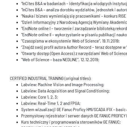
“InCites B&A w badaniach – identyfikacja wiodących instytucj
“InCites B&A – analiza dorobku wydziałów, jednostek i autoró
“Nauka i biznes wymieniają się pracownikami – konkurs RISE 
“Dzień informacyjny z Narodową Agencją Wymiany Akademickie
“EndNote online I – tworzenie i zarządzanie biblioteką rekord
“EndNote online II – wykorzystanie w pisaniu publikacji nauko
“Czasopisma w ekosystemie Web of Science”, 19.11.2019;
“Znajdź swój profil autora Author Record – teraz dostępne w 
“Otwarty dostęp (Open Access) z narzędziami Web of Science
“Web of Science – baza NEDLINE”, 12.12.2019;
CERTIFIED INDUSTRIAL TRAINING (original titles):
Labview: Machine Vision and Image Processing;
Labview: Data Acquisition and Signal Conditioning;
Labview: Core 1, 2, 3;
Labview: Real-Time 1, 2 and FPGA;
System wizualizacji GE Fanuc Proficy HMI/SCADA iFIX – basi
Przemysłowy rejestrator i serwer danych GE FANUC PROFICY 
Kurs techniczny i programowania sterowników GE FANUC;