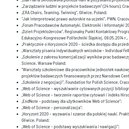
„Zarządzanie ludźmi w projekcie badawczym” (24 hours), Cra
„ERA Chairs, Teaming, Twinning”, Gliwice, Poland;
“Jak interpretować prawo autorskie na uczelni”, PWN, Craco
„Forum Pracodawców Automatyki, Elektroniki i Informatyki 201
„Dzień Projektożerców”, Regionalny Punkt Kontaktowy Prog
Edukacyjno-Kongresowe Politechniki Śląskiej, 09.05.2014 r., 
„Praktycznie o Horyzoncie 2020 – ścieżka dostępu dla przed
„Warsztaty pisania indywidualnych wniosków – Individual Fell
„Szkolenie z zakresu komercjalizacji wyników prac badawczych
Science, Warsaw Poland;
“Warsztaty szkoleniowe dla pracowników jednostek naukow
projektów badawczych finansowanych przez Narodowe Centru
„Szkolenie z negocjacji”, Foundation for Polish Science, Crac
„Web of Science – wyszukiwanie cytowanych pozycji bibliogr
„Web of Science – tworzenie raportów cytowań i indeks Hirsc
„EndNote – podstawy dla użytkowników Web of Science”;
„Web of Science – personalizacja”;
„Horyzont 2020 – wyzwania i szanse dla polskiej nauki. Pr
Gliwice, Poland;
„Web of Science – podstawy wyszukiwania i nawigacji”;