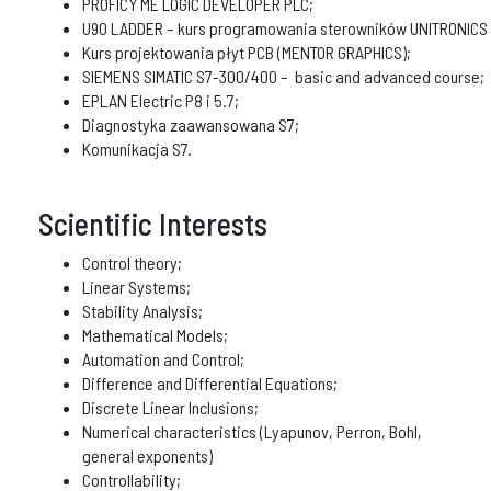
PROFICY ME LOGIC DEVELOPER PLC;
U90 LADDER – kurs programowania sterowników UNITRONICS se
Kurs projektowania płyt PCB (MENTOR GRAPHICS);
SIEMENS SIMATIC S7-300/400 – basic and advanced course;
EPLAN Electric P8 i 5.7;
Diagnostyka zaawansowana S7;
Komunikacja S7.
Scientific Interests
Control theory;
Linear Systems;
Stability Analysis;
Mathematical Models;
Automation and Control;
Difference and Differential Equations;
Discrete Linear Inclusions;
Numerical characteristics (Lyapunov, Perron, Bohl,
general exponents)
Controllability;