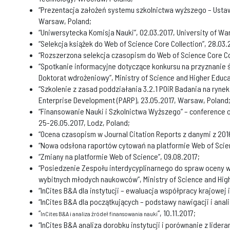
“Prezentacja założeń systemu szkolnictwa wyższego – Ustawa
Warsaw, Poland;
“Uniwersytecka Komisja Nauki”, 02.03.2017, University of W
“Selekcja książek do Web of Science Core Collection”, 28.03.
“Rozszerzona selekcja czasopism do Web of Science Core Col
“Spotkanie informacyjne dotyczące konkursu na przyznanie 
Doktorat wdrożeniowy”, Ministry of Science and Higher Educa
“Szkolenie z zasad poddziałania 3.2.1 POiR Badania na rynek 
Enterprise Development (PARP), 23.05.2017, Warsaw, Poland
“Finansowanie Nauki i Szkolnictwa Wyższego” – conference o
25-26.05.2017, Lodz, Poland;
“Ocena czasopism w Journal Citation Reports z danymi z 2016
“Nowa odsłona raportów cytowań na platformie Web of Scien
“Zmiany na platformie Web of Science”, 09.08.2017;
“Posiedzenie Zespołu interdycyplinarnego do spraw oceny 
wybitnych młodych naukowców”, Ministry of Science and High
“InCites B&A dla instytucji – ewaluacja współpracy krajowej 
“InCites B&A dla początkujących – podstawy nawigacji i analiz
“
“, 10.11.2017;
InCites B&A i analiza źródeł finansowania nauki
“InCites B&A analiza dorobku instytucji i porównanie z lideram