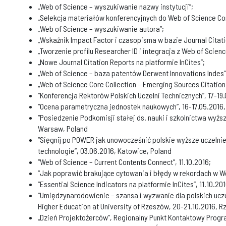
„Web of Science – wyszukiwanie nazwy instytucji”;
„Selekcja materiałów konferencyjnych do Web of Science Cor
„Web of Science – wyszukiwanie autora”;
„Wskaźnik Impact Factor i czasopisma w bazie Journal Citati
„Tworzenie profilu Researcher ID i integracja z Web of Scienc
„Nowe Journal Citation Reports na platformie InCites”;
„Web of Science – baza patentów Derwent Innovations Indes”
„Web of Science Core Collection – Emerging Sources Citation 
“Konferencja Rektorów Polskich Uczelni Technicznych”, 17-19.
“Ocena parametryczna jednostek naukowych”, 16-17.05.2016
“Posiedzenie Podkomisji stałej ds. nauki i szkolnictwa wyższ
Warsaw, Poland
“Sięgnij po POWER jak unowocześnić polskie wyższe uczelnie
technologie”, 03.06.2016, Katowice, Poland
“Web of Science – Current Contents Connect”, 11.10.2016;
“Jak poprawić brakujące cytowania i błędy w rekordach w Web
“Essential Science Indicators na platformie InCites”, 11.10.201
“Umiędzynarodowienie – szansa i wyzwanie dla polskich uczel
Higher Education at University of Rzeszów, 20-21.10.2016, 
„Dzień Projektożerców”, Regionalny Punkt Kontaktowy Prog