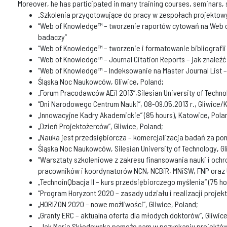
Moreover, he has participated in many training courses, seminars, s
„Szkolenia przygotowujące do pracy w zespołach projektowych
“Web of Knowledge™ – tworzenie raportów cytowań na Web of
badaczy”
“Web of Knowledge™ – tworzenie i formatowanie bibliografi
“Web of Knowledge™ – Journal Citation Reports – jak znaleźć
“Web of Knowledge™ – Indeksowanie na Master Journal List 
Śląska Noc Naukowców, Gliwice, Poland;
„Forum Pracodawców AEiI 2013”,Silesian University of Technol
“Dni Narodowego Centrum Nauki”, 08-09.05.2013 r., Gliwice/
„Innowacyjne Kadry Akademickie” (85 hours), Katowice, Pola
„Dzień Projektożerców”, Gliwice, Poland;
„Nauka jest przedsiębiorcza – komercjalizacja badań za po
Śląska Noc Naukowców, Silesian University of Technology, Gl
“Warsztaty szkoleniowe z zakresu finansowania nauki i ochr
pracowników i koordynatorów NCN, NCBiR, MNiSW, FNP oraz 
„TechnoinQbacja II – kurs przedsiębiorczego myślenia” (75 hou
“Program Horyzont 2020 – zasady udziału i realizacji projekt
„HORIZON 2020 – nowe możliwości”, Gliwice, Poland;
„Granty ERC – aktualna oferta dla młodych doktorów”, Gliwice
„Jak Maria Skłodowska pomoże nam w pozyskaniu projektów 