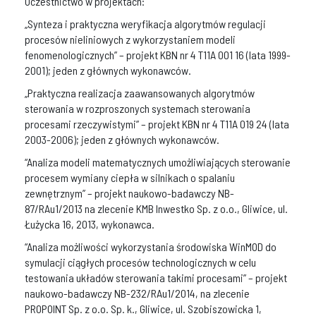
Uczestnictwo w projektach:
„Synteza i praktyczna weryfikacja algorytmów regulacji
procesów nieliniowych z wykorzystaniem modeli
fenomenologicznych” – projekt KBN nr 4 T11A 001 16 (lata 1999-
2001); jeden z głównych wykonawców.
„Praktyczna realizacja zaawansowanych algorytmów
sterowania w rozproszonych systemach sterowania
procesami rzeczywistymi” – projekt KBN nr 4 T11A 019 24 (lata
2003-2006); jeden z głównych wykonawców.
“Analiza modeli matematycznych umożliwiających sterowanie
procesem wymiany ciepła w silnikach o spalaniu
zewnętrznym” – projekt naukowo-badawczy NB-
87/RAu1/2013 na zlecenie KMB Inwestko Sp. z o.o., Gliwice, ul.
Łużycka 16, 2013, wykonawca.
“Analiza możliwości wykorzystania środowiska WinMOD do
symulacji ciągłych procesów technologicznych w celu
testowania układów sterowania takimi procesami” – projekt
naukowo-badawczy NB-232/RAu1/2014, na zlecenie
PROPOINT Sp. z o.o. Sp. k., Gliwice, ul. Szobiszowicka 1,