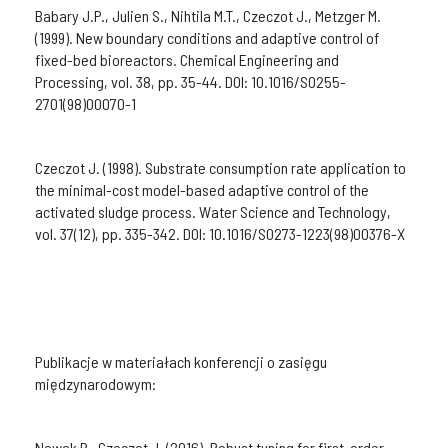
Babary J.P., Julien S., Nihtila M.T., Czeczot J., Metzger M.
(1999). New boundary conditions and adaptive control of
fixed-bed bioreactors. Chemical Engineering and
Processing, vol. 38, pp. 35-44. DOI: 10.1016/S0255-
2701(98)00070-1
Czeczot J. (1998). Substrate consumption rate application to
the minimal-cost model-based adaptive control of the
activated sludge process. Water Science and Technology,
vol. 37(12), pp. 335-342. DOI: 10.1016/S0273-1223(98)00376-X
Publikacje w materiałach konferencji o zasięgu
międzynarodowym:
Nowak P., Czeczot J. (2016). Robust tuning for first-order