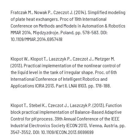
Fratczak M., Nowak P., Czeczot J. (2014). Simplified modeling
of plate heat exchangers. Proc of 19th International
Conference on Methods and Models in Automation & Robotics
MMAR 2014, Międzyzdroje, Poland, pp. 578-583. DOI:
10.1109/MMAR.2014.6957418
Klopot W., Klopot T., Laszczyk P., Czeczot J., Metzger M.
(2013). Practical implementation of the nonlinear control of
the liquid level in the tank of irregular shape. Proc. of 6th
International Conference of Intelligent Robotics and
Applications ICIRA 2013, Part II, LNAI 8103, pp. 178-188.
Klopot T., Stebel K., Czeczot J., Laszczyk P. (2013). Function
block practical implementation of Balance-Based Adaptive
Control for pH process. 39th Annual Conference of the IEEE
Industrial Electronics Society IECON 2013, Vienna, Austria, pp.
3547-3552. DOI: 10.1109/IECON.2013.6699699