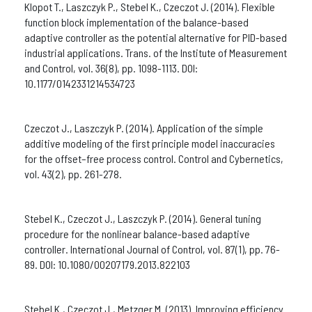
Klopot T., Laszczyk P., Stebel K., Czeczot J. (2014). Flexible
function block implementation of the balance-based
adaptive controller as the potential alternative for PID-based
industrial applications. Trans. of the Institute of Measurement
and Control, vol. 36(8), pp. 1098-1113. DOI:
10.1177/0142331214534723
Czeczot J., Laszczyk P. (2014). Application of the simple
additive modeling of the first principle model inaccuracies
for the offset–free process control. Control and Cybernetics,
vol. 43(2), pp. 261-278.
Stebel K., Czeczot J., Laszczyk P. (2014). General tuning
procedure for the nonlinear balance-based adaptive
controller. International Journal of Control, vol. 87(1), pp. 76-
89. DOI: 10.1080/00207179.2013.822103
Stebel K., Czeczot J., Metzger M. (2013). Improving efficiency